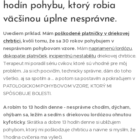
hodín pohybu, ktorý robia
väcšinou úplne nesprávne.
Uvediem príklad. Mám
poškodené platničky v driekovej
chrbtici
, kvôli tomu, že sa 30 rokov pohybujem v
nesprávnom pohybovom vzore.
Mám
napriamenú lordózu
,
diskopatie platničiek
,
incipientnú nestabilitu
driekovej chrbtice.
Terapeut mi poradil sériu cvikov, ktoré sú vhodné pre môj
problém. Ja si ich pocvičím, technicky správne, dám do toho
všetko, aj sa spotím a ... a potom sa postavím a pokračujem v
PATOLOGICKOM POHYBOVOM VZORE, KTORÝ MI
SPÔSOBUJE BOLESTI.
A robím to 13 hodín denne - nesprávne chodím, dýcham,
ohýbam sa, ležím a sedím s driekovou lordózou ohnutou
kyfoticky.
Skrátka a dobre 13 hodín denne si ubližujem
pohybom, ktorý mi poškodzuje chrbticu a naivne si myslím, že
1 hodina cvičenia ma vylieči.