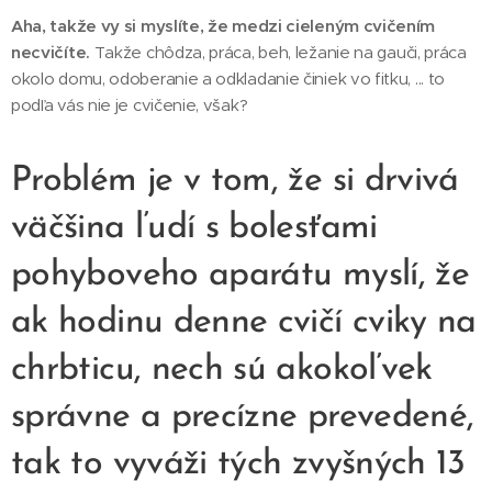
Aha, takže vy si myslíte, že medzi cieleným cvičením
necvičíte.
Takže chôdza, práca, beh, ležanie na gauči, práca
okolo domu, odoberanie a odkladanie činiek vo fitku, ... to
podľa vás nie je cvičenie, však?
Problém je v tom, že si drvivá
väčšina ľudí s bolesťami
pohyboveho aparátu myslí, že
ak hodinu denne cvičí cviky na
chrbticu, nech sú akokoľvek
správne a precízne prevedené,
tak to vyváži tých zvyšných 13