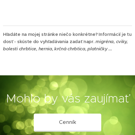
Hľadáte na mojej stránke niečo konkrétne? Informácií je tu
dosť - skúste do vyhľadávania zadať napr.
migréna,
cviky,
bolesti chrbtice, hernia, krčná chrbtica, platničky ...
Mohlo by vás zaujímať
Cenník