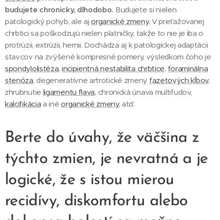
budujete chronicky, dlhodobo.
Budujete si nielen
patologický pohyb, ale aj
organické zmeny
. V preťažovanej
chrbtici sa poškodzujú nielen platničky, takže to nie je iba o
protrúzii, extrúzii, hernii. Dochádza aj k patologickej adaptácii
stavcov na zvýšené kompresné pomery, výsledkom čoho je
spondylolistéza
,
incipientná nestabilita chrbtice
,
foraminálna
stenóza
, degeneratívne artrotické zmeny
fazetových kĺbov
,
zhrubnutie
ligamentu flava
, chronická únava multifudov,
kalcifikácia
a iné
organické zmeny
, atď.
Berte do úvahy, že väčšina z
týchto zmien, je nevratná a je
logické, že s istou mierou
recidívy, diskomfortu alebo