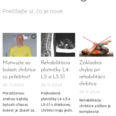
Prečítajte si, čo je nové
Motivujte sa:
Rehabilitácia
Základná
bolesti chrbtice
platničky L4-
chyba pri
sú príležitosť
L5 a L5-S1
rehabilitácii
chrbtice
28.11.2023
26.11.2023
25.11.2023
Prirodzenou
Poškodené
snahou každej
platničky L4-L5 a
Rehabilitácia
bytosti cítiacej
L5-S1 v driekovej
chrbtice a kĺbov je
bolesť, je zbaviť sa
chrbtici majú jednu
komplexná