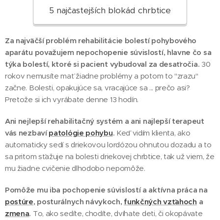
5 najčastejších blokád chrbtice
Za najväčší problém rehabilitácie bolestí pohybového
aparátu považujem nepochopenie súvislostí, hlavne čo sa
týka bolestí, ktoré si pacient vybudoval za desaťročia.
30
rokov nemusíte mať žiadne problémy a potom to "zrazu"
začne. Bolesti, opakujúce sa, vracajúce sa ... prečo asi?
Pretože si ich vyrábate denne 13 hodín.
Ani nejlepší rehabilitačný systém a ani najlepší terapeut
vás nezbaví
patológie pohybu
.
Keď vidím klienta, ako
automaticky sedí s driekovou lordózou ohnutou dozadu a to
sa pritom sťažuje na bolesti driekovej chrbtice, tak už viem, že
mu žiadne cvičenie dlhodobo nepomôže.
Pomôže mu iba pochopenie súvislostí a aktívna práca na
postúre
, posturálnych návykoch,
funkčných vzťahoch
a
zmena
.
To, ako sedíte, chodíte, dvíhate deti, či okopávate