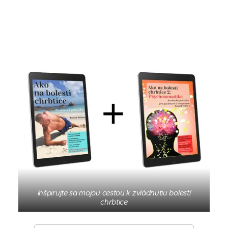
Inšpirujte sa mojou cestou k zvládnutiu bolestí
chrbtice