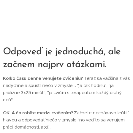
Odpoveď je jednoduchá, ale
začnem najprv otázkami.
Koľko času denne venujete cvičeniu?
Teraz sa väčšina z vás
nadýchne a spustí niečo v zmysle ... "ja tak hodinu", "ja
približne 3x25 minút", "ja cvičím s terapeutom každý druhý
deň".
OK. A čo robíte medzi cvičením?
Začnete nechápavo krútiť
hlavou a odpovedať niečo v zmysle "no veď to sa venujem
práci, domácnosti, atď.".