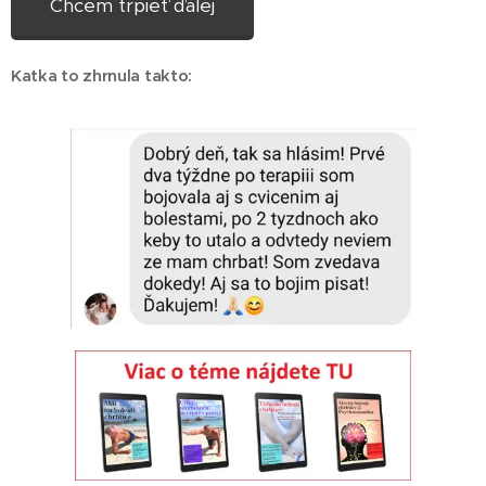
Chcem trpieť ďalej
Katka to zhrnula takto: