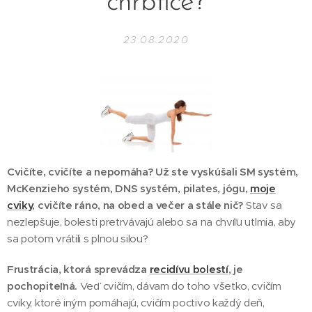
chrbtice?
23.08.2020
Cvičíte, cvičíte a nepomáha? Už ste vyskúšali SM systém,
McKenzieho systém, DNS systém, pilates, jógu,
moje
cviky
, cvičíte ráno, na obed a večer a stále nič?
Stav sa
nezlepšuje, bolesti pretrvávajú alebo sa na chvíľu utlmia, aby
sa potom vrátili s plnou silou?
Frustrácia, ktorá sprevádza
recidívu bolestí
, je
pochopiteľná.
Veď cvičím, dávam do toho všetko, cvičím
cviky, ktoré iným pomáhajú, cvičím poctivo každý deň,