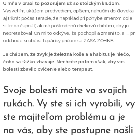
U mňa v praxi to pozorujem už so stoickým kľudom.
Vysvetlím, ukážem, predvediem, opíšem, nahučím do človeka
aj trikrát počas terapie, že napríklad pri pohybe smerom dole
si treba čupnúť, ak má poškodenú driekovú chrbticu, aby ju
nepreťažoval. On mi to odkýve, že pochopil a zmení to, a ... pri
odchode si obúva topánky pričom sa ZASA ZOHNE.
Ja chápem, že zvyk je železná košeľa a habitus je niečo,
čoho sa ťažko zbavuje. Nechcite potom však, aby vas
bolestí zbavilo cvičenie alebo terapeut.
Svoje bolesti máte vo svojich
rukách. Vy ste si ich vyrobili, vy
ste majiteľom problému a je
na vás, aby ste postupne našli