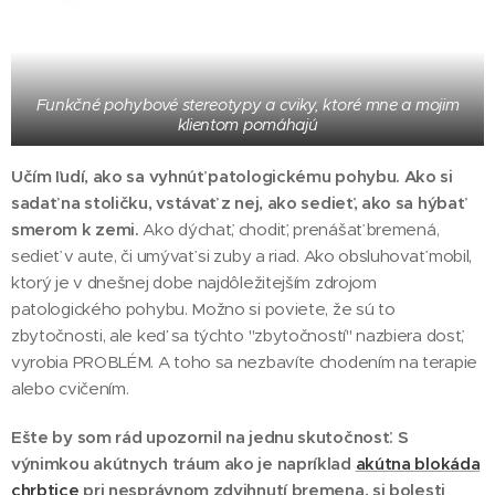
Funkčné pohybové stereotypy a cviky, ktoré mne a mojim
klientom pomáhajú
Učím ľudí, ako sa vyhnúť patologickému pohybu. Ako si
sadať na stoličku, vstávať z nej, ako sedieť, ako sa hýbať
smerom k zemi.
Ako dýchať, chodiť, prenášať bremená,
sedieť v aute, či umývať si zuby a riad. Ako obsluhovať mobil,
ktorý je v dnešnej dobe najdôležitejším zdrojom
patologického pohybu. Možno si poviete, že sú to
zbytočnosti, ale keď sa týchto "zbytočností" nazbiera dosť,
vyrobia PROBLÉM. A toho sa nezbavíte chodením na terapie
alebo cvičením.
Ešte by som rád upozornil na jednu skutočnosť. S
výnimkou akútnych tráum ako je napríklad
akútna blokáda
chrbtice
pri nesprávnom zdvihnutí bremena, si bolesti