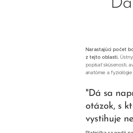
Dá 
Narastajúci počet bo
z tejto oblasti.
Ústnym
popísať skúsenosti, a
anatómie a fyziológi
"Dá sa napr
otázok, s k
vystihuje n
Platnička sa nedá n