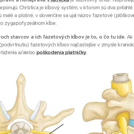
 reponujú. Chrbtica je kĺbový systém, v ktorom sú dva priľahl
ú malé a plošné, v slovenčine sa ujal názov fazetové (plôškov
e o zygapofyzeálnom kĺbe.
ch stavcov a ich fazetových kĺbov je to, o čo tu ide.
Ak 
(podvrtnutiu) fazetových kĺbov najčastejšie v zmysle kraniok
eťaženia a/alebo
poškodenia platničky
.