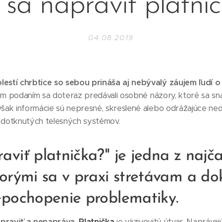
sa napraviť platni
04.08.2019
lestí chrbtice so sebou prináša aj nebývalý záujem ľudí 
 podaním sa doteraz predávali osobné názory, ktoré sa snaži
však informácie sú nepresné, skreslené alebo odrážajúce ne
e dotknutých telesných systémov.
aviť platnička?" je jedna z najča
torými sa v praxi stretávam a d
epochopenie problematiky.
apraviť a nenapráva.
Platnička
je väzivovitý útvar. Naprávaj