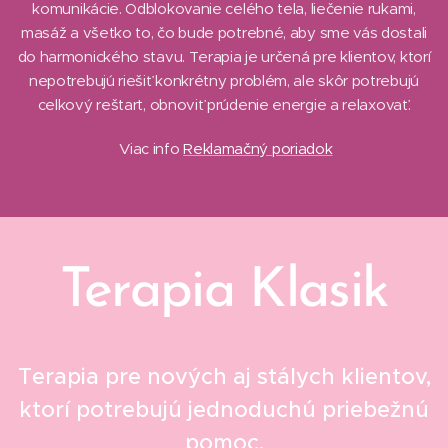
komunikácie. Odblokovanie celého tela, liečenie rukami,
masáž a všetko to, čo bude potrebné, aby sme vás dostali
do harmonického stavu. Terapia je určená pre klientov, ktorí
nepotrebujú riešiť konkrétny problém, ale skôr potrebujú
celkový reštart, obnoviť prúdenie energie a relaxovať.
Viac info
Reklamačný poriadok
Terapia Klasik
Terapia pre nových aj stálych klientov,
ktorí potrebujú jednoduchú priebežnú
pomoc.