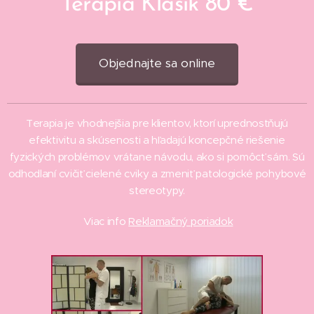
Terapia Klasik 80 €
Objednajte sa online
Terapia je vhodnejšia pre klientov, ktorí uprednostňujú
efektivitu a skúsenosti a hľadajú koncepčné riešenie
fyzických problémov vrátane návodu, ako si pomôcť sám. Sú
odhodlaní cvičiť cielené cviky a zmeniť patologické pohybové
stereotypy.
Viac info
Reklamačný poriadok