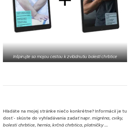
Inšpirujte sa mojou cestou k zvládnutiu bolestí chrbtice
Hľadáte na mojej stránke niečo konkrétne? Informácií je tu
dosť - skúste do vyhľadávania zadať napr.
migréna,
cviky,
bolesti chrbtice, hernia, krčná chrbtica, platničky ...