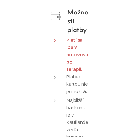
Možno
sti
platby
Platí sa
iba v
hotovosti
po
terapii.
Platba
kartou nie
je možná.
Najbližší
bankomat
je v
Kauflande
vedľa
budovy.