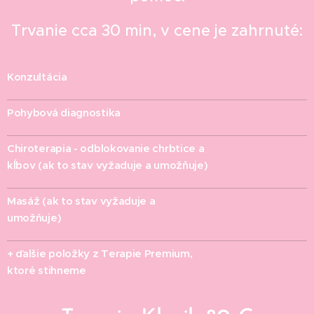
Trvanie cca 30 min, v cene je zahrnuté:
Konzultácia
✔
Pohybová diagnostika
✔
Chiroterapia - odblokovanie chrbtice a
✔
kĺbov (ak to stav vyžaduje a umožňuje)
Masáž (ak to stav vyžaduje a
✔
umožňuje)
+ ďalšie položky z Terapie Premium,
✔
ktoré stihneme