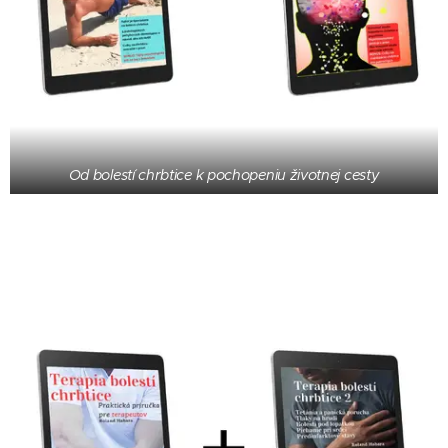
Od bolestí chrbtice k pochopeniu životnej cesty