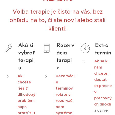
Voľba terapie je čisto na vás, bez
ohľadu na to, či ste noví alebo stáli
klienti!
Akú si
Rezerv
Extra
vybrať
ácia
termín
terapi
terapi
Ak sa k
nám
u
e
chcete
Ak
Rezerváci
dostať
chcete
e
expresne
riešiť´
termínov
v
dlhodobý
robíte v
pracovný
problém,
rezervač
ch dňoch
napr.
nom
a už nie
protrúziu
systéme