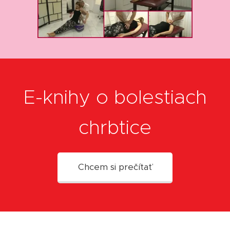
E-knihy o bolestiach
chrbtice
Chcem si prečítať