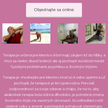
Objednajte sa online
Terapia je určená pre klientov, ktorí majú záujem ísť do hĺbky a
chcú sa nielen zbaviť bolestí, ale aj pochopiť súvislosti medzi
fyzickými problémami, psychikou a životným štýlom.
Terapia je vhodnejšia pre klientov, ktorí sú k sebe úprimní a už
pochopili, že terapeut je len sprievodca. Prevzali
zodpovednosť za svoje zdravie a chápu, že na to, aby
akákoľvek terapia bola účinná dlhodobo, je potrebná zmena
životného štýlu na viacerých úrovniach. Sú odhodlaní cvičiť
cielené cviky a zmeniť patologické pohybové stereotypy.