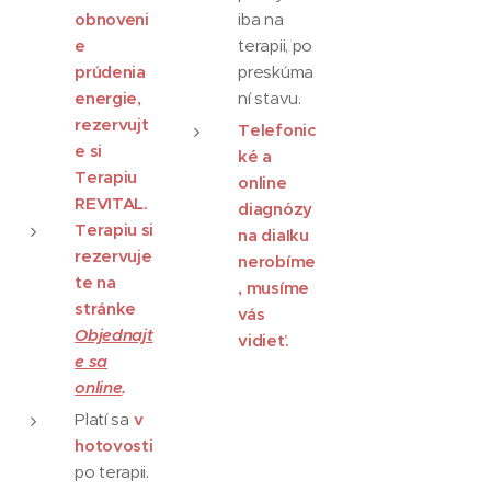
obnoveni
iba na
e
terapii, po
prúdenia
preskúma
energie,
ní stavu.
rezervujt
Telefonic
e si
ké a
Terapiu
online
REVITAL.
diagnózy
Terapiu si
na diaľku
rezervuje
nerobíme
te na
, musíme
stránke
vás
Objednajt
vidieť.
e sa
online
.
Platí sa
v
hotovosti
po terapii.