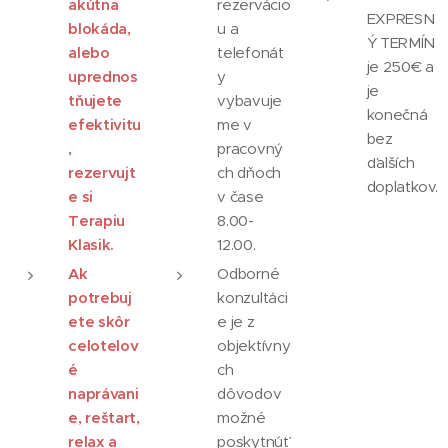
akútna
rezervácio
EXPRESN
blokáda,
u a
Ý TERMÍN
alebo
telefonát
je 250€ a
uprednos
y
je
tňujete
vybavuje
konečná
efektivitu
me v
bez
,
pracovný
ďalších
rezervujt
ch dňoch
doplatkov.
e si
v čase
Terapiu
8.00-
Klasik.
12.00.
Ak
Odborné
potrebuj
konzultáci
ete skôr
e je z
celotelov
objektívny
é
ch
naprávani
dôvodov
e, reštart,
možné
relax a
poskytnúť