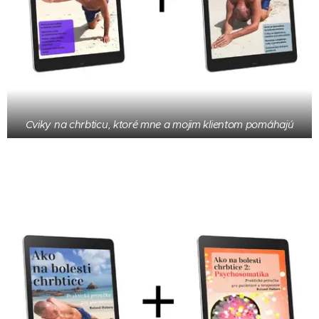
Cviky na chrbticu, ktoré mne a mojim klientom pomáhajú