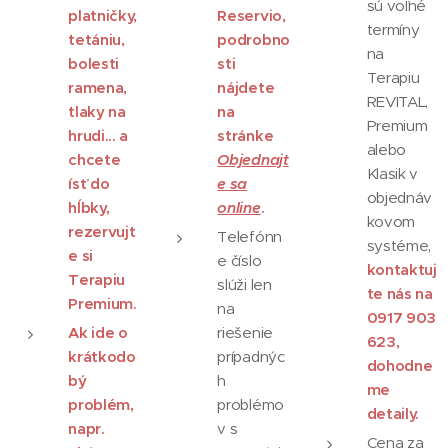
sú voľné
platničky,
Reservio,
termíny
tetániu,
podrobno
na
bolesti
sti
Terapiu
ramena,
nájdete
REVITAL,
tlaky na
na
Premium
hrudi... a
stránke
alebo
chcete
Objednajt
Klasik v
ísť do
e sa
objednáv
hĺbky,
online
.
kovom
rezervujt
Telefónn
systéme,
e si
e číslo
kontaktuj
Terapiu
slúži len
te nás na
Premium.
na
0917 903
Ak ide o
riešenie
623,
krátkodo
prípadnýc
dohodne
bý
h
me
problém,
problémo
detaily.
napr.
v s
Cena za