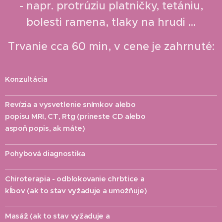
-
napr. protrúziu platničky, tetániu,
bolesti ramena, tlaky na hrudi ...
Trvanie cca 60 min, v cene je zahrnuté:
Konzultácia
✔
Revízia a vysvetlenie snímkov alebo
✔
popisu MRI, CT, Rtg (prineste CD alebo
aspoň popis, ak máte)
Pohybová diagnostika
✔
Chiroterapia - odblokovanie chrbtice a
✔
kĺbov (ak to stav vyžaduje a umožňuje)
Masáž (ak to stav vyžaduje a
✔