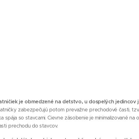
tničiek je obmedzené na detstvo, u dospelých jedincov je
platničky zabezpečujú potom prevažne prechodové časti, tzv.
ka spája so stavcami.
Cievne zásobenie je minimalizované na o
asti prechodu do stavcov.