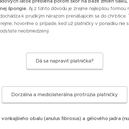
adových látok prebieha potom skôr na báze zmien tlaku
nej špongie.
Aj z tohto dôvodu je zrejme najlepšou formou 
dochádza k prudkým nárazom prenášajúcim sa do chrbtice. 
rejme, hovoríme o prípade, keď už platničky v poriadku nie 
 podstate neobmedzený.
Dá sa napraviť platnička?
Dorzálna a mediolaterálna protrúzia platničky
z vonkajšieho obalu (anulus fibrosus) a gélového jadra (nu