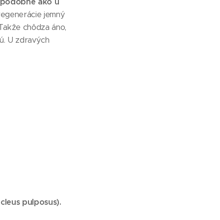
, podobne ako u
regenerácie jemný
Takže chôdza áno,
sú. U zdravých
cleus pulposus).