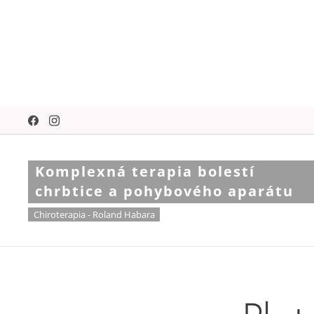
Komplexná terapia bolestí
chrbtice a pohybového aparátu
Chiroterapia - Roland Habara