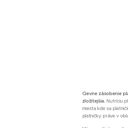
Cievne zásobenie pla
zložitejšia.
Nutríciu 
miesta kde sa platnič
platničky práve v obl