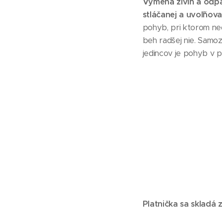
Výmena živín a odp
stláčanej a uvoľňova
pohyb, pri ktorom ne
beh radšej nie. Samoz
jedincov je pohyb v
Platnička sa skladá 