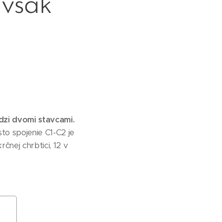
 však
edzi dvomi stavcami.
sto spojenie C1-C2 je
rčnej chrbtici, 12 v
y