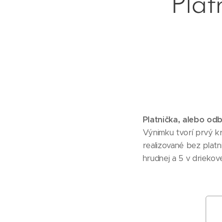
Plat
Platnička, alebo odb
Výnimku tvorí prvý kr
realizované bez platni
hrudnej a 5 v driekove