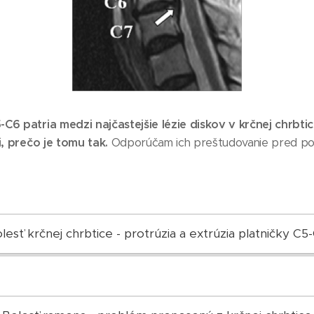
C6 patria medzi najčastejšie lézie diskov v krčnej chrbtic
i, prečo je tomu tak.
Odporúčam ich preštudovanie pred pok
lesť krčnej chrbtice - protrúzia a extrúzia platničky C5