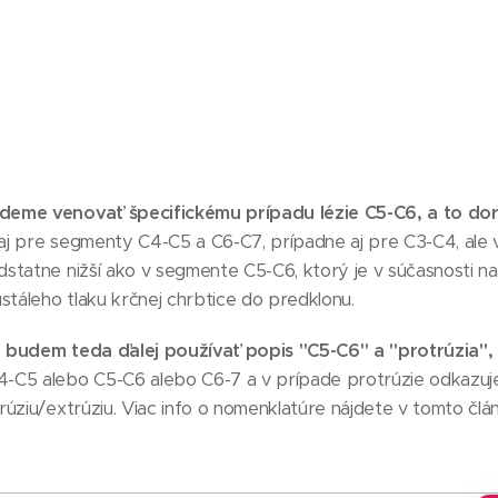
eme venovať špecifickému prípadu lézie C5-C6, a to dorzá
ť aj pre segmenty C4-C5 a C6-C7, prípadne aj pre C3-C4, ale
statne nižší ako v segmente C5-C6, ktorý je v súčasnosti 
áleho tlaku krčnej chrbtice do predklonu.
 budem teda ďalej používať popis "C5-C6" a "protrúzia",
-C5 alebo C5-C6 alebo C6-7 a v prípade protrúzie odkazuje
úziu/extrúziu. Viac info o nomenklatúre nájdete v tomto člán