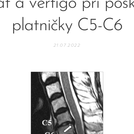
t a vertigo pri poš
platničky C5-C6
21.07.2022