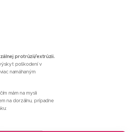
lnej protrúzii/extrúzii.
 výskyt poškodení v
naviac namáhaným
čím mám na mysli
m na dorzálnu, prípadne
ku: