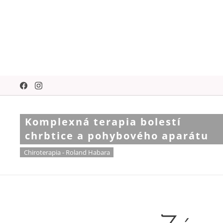
Komplexná terapia bolestí
chrbtice a pohybového aparátu
Chiroterapia - Roland Habara