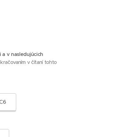
i a v nasledujúcich
račovaním v čítaní tohto
-C6