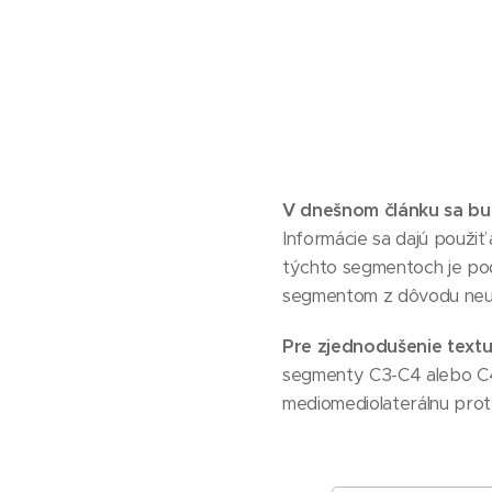
V dnešnom článku sa bud
Informácie sa dajú použi
týchto segmentoch je pod
segmentom z dôvodu neust
Pre zjednodušenie textu
segmenty C3-C4 alebo C4
mediomediolaterálnu protr