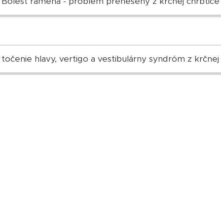
Bolesť ramena - problém prenesený z krčnej chrbtice
 točenie hlavy, vertigo a vestibulárny syndróm z krčnej