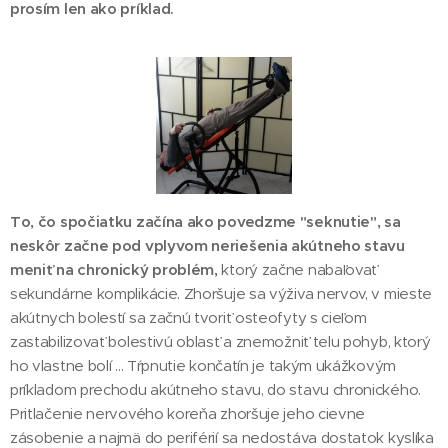
prosím len ako príklad.
To, čo spočiatku začína ako povedzme "seknutie", sa
neskôr začne pod vplyvom neriešenia akútneho stavu
meniť na chronický problém,
ktorý začne nabaľovať
sekundárne komplikácie. Zhoršuje sa výživa nervov, v mieste
akútnych bolestí sa začnú tvoriť osteofyty s cieľom
zastabilizovať bolestivú oblasť a znemožniť telu pohyb, ktorý
ho vlastne bolí ... Tŕpnutie končatín je takým ukážkovým
príkladom prechodu akútneho stavu, do stavu chronického.
Pritlačenie nervového koreňa zhoršuje jeho cievne
zásobenie a najmä do periférií sa nedostáva dostatok kyslíka