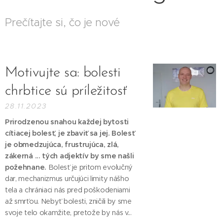
Prečítajte si, čo je nové
Motivujte sa: bolesti
chrbtice sú príležitosť
28.11.2023
Prirodzenou snahou každej bytosti
cítiacej bolesť, je zbaviť sa jej. Bolesť
je obmedzujúca, frustrujúca, zlá,
zákerná ... tých adjektív by sme našli
požehnane.
Bolesť je pritom evolučný
dar, mechanizmus určujúci limity nášho
tela a chrániaci nás pred poškodeniami
až smrťou. Nebyť bolesti, zničili by sme
svoje telo okamžite, pretože by nás v...