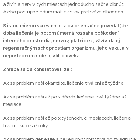
a živín a nerv v tých miestach jednoducho začne blbnúť.
Alebo postupne odumierať, ak stav pretrváva dlhodobo.
S istou mierou skreslenia sa dá orientačne povedať, že
doba liečenia je potom úmerná rozsahu poškodení
interného prostredia, nervov, platničiek, väzív, ďalej
regeneračným schopnostiam organizmu, jeho veku, a v
neposlednom rade aj vôli človeka.
Zhruba sa dá konštatovať, že :
Ak sa problém rieši okamžite, liečenie trvá dni až týždne.
Ak sa problém rieši až po x dňoch, liečenie trvá týždne až
mesiace.
Ak sa problém rieši až po x týždňoch, či mesiacoch, liečenie
trvá mesiace až roky.
Ak sa problém generuje a nerieši roky, roky trvá ho zvládnuť a