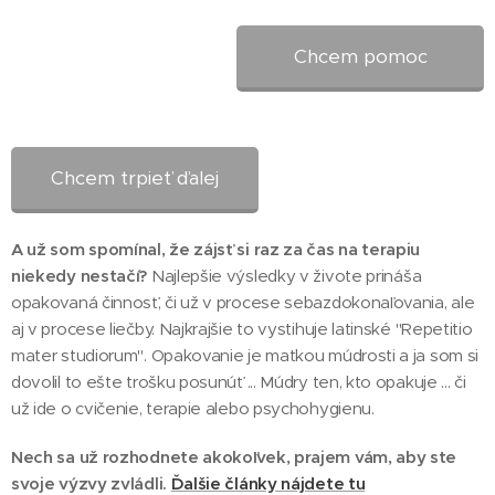
Chcem pomoc
Chcem trpieť ďalej
A už som spomínal, že zájsť si raz za čas na terapiu
niekedy nestačí?
Najlepšie výsledky v živote prináša
opakovaná činnosť, či už v procese sebazdokonaľovania, ale
aj v procese liečby. Najkrajšie to vystihuje latinské "Repetitio
mater studiorum". Opakovanie je matkou múdrosti a ja som si
dovolil to ešte trošku posunúť ... Múdry ten, kto opakuje ... či
už ide o cvičenie, terapie alebo psychohygienu.
Nech sa už rozhodnete akokoľvek, prajem vám, aby ste
svoje výzvy zvládli.
Ďalšie články nájdete tu