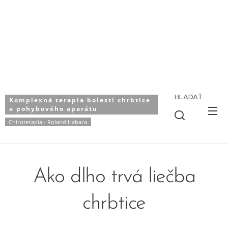
HĽADAŤ
Komplexná terapia bolestí chrbtice
a pohybového aparátu
Chiroterapia - Roland Habara
Ako dlho trvá liečba
chrbtice