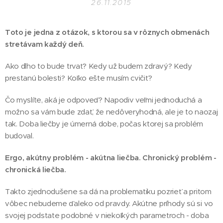
26.11.2015
Toto je jedna z otázok, s ktorou sa v rôznych obmenách
stretávam každý deň.
Ako dlho to bude trvať? Kedy už budem zdravý? Kedy
prestanú bolesti? Koľko ešte musím cvičiť?
Čo myslíte, aká je odpoveď? Napodiv veľmi jednoduchá a
možno sa vám bude zdať, že nedôveryhodná, ale je to naozaj
tak. Doba liečby je úmerná dobe, počas ktorej sa problém
budoval.
Ergo, akútny problém - akútna liečba. Chronický problém -
chronická liečba.
Takto zjednodušene sa dá na problematiku pozrieť a pritom
vôbec nebudeme ďaleko od pravdy. Akútne príhody sú si vo
svojej podstate podobné v niekoľkých parametroch - doba