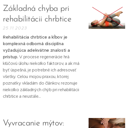
Základná chyba pri
rehabilitácii chrbtice
25.11.2023
Rehabilitácia chrbtice a kĺbov je
komplexná odborná disciplína
vyžadujúca adekvátne znalosti a
prístup.
V procese regenerácie hrá
kľúčovú úlohu niekoľko faktorov, a ak má
byť úspešná, je potrebné ich adresovať
všetky. Celou mojou praxou, ktorej
poznatky vkladám do článkov, rezonuje
niekoľko základných chýb pri rehabilitácii
chrbtice a neustále...
Vyvracanie mýtov: