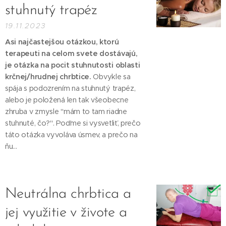
stuhnutý trapéz
19.11.2023
Asi najčastejšou otázkou, ktorú
terapeuti na celom svete dostávajú,
je otázka na pocit stuhnutosti oblasti
krčnej/hrudnej chrbtice.
Obvykle sa
spája s podozrením na stuhnutý trapéz,
alebo je položená len tak všeobecne
zhruba v zmysle "mám to tam riadne
stuhnuté, čo?". Poďme si vysvetliť, prečo
táto otázka vyvoláva úsmev, a prečo na
ňu...
Neutrálna chrbtica a
jej využitie v živote a