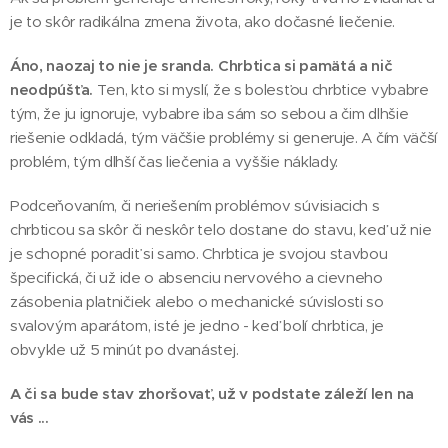
je to skôr radikálna zmena života, ako dočasné liečenie.
Áno, naozaj to nie je sranda. Chrbtica si pamätá a nič
neodpúšťa.
Ten, kto si myslí, že s bolesťou chrbtice vybabre
tým, že ju ignoruje, vybabre iba sám so sebou a čim dlhšie
riešenie odkladá, tým väčšie problémy si generuje. A čím väčší
problém, tým dlhší čas liečenia a vyššie náklady.
Podceňovaním, či neriešením problémov súvisiacich s
chrbticou sa skôr či neskôr telo dostane do stavu, keď už nie
je schopné poradiť si samo. Chrbtica je svojou stavbou
špecifická, či už ide o absenciu nervového a cievneho
zásobenia platničiek alebo o mechanické súvislosti so
svalovým aparátom, isté je jedno - keď bolí chrbtica, je
obvykle už 5 minút po dvanástej.
A či sa bude stav zhoršovať, už v podstate záleží len na
vás ...