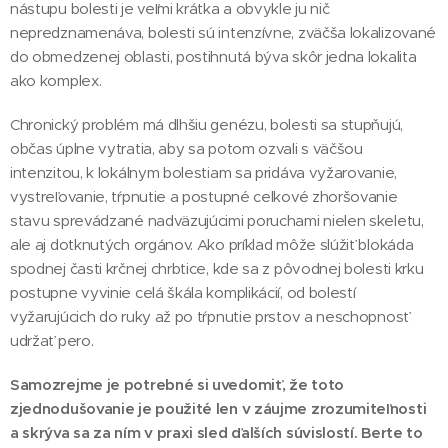
nástupu bolesti je veľmi krátka a obvykle ju nič
nepredznamenáva, bolesti sú intenzívne, zväčša lokalizované
do obmedzenej oblasti, postihnutá býva skôr jedna lokalita
ako komplex.
Chronický problém má dlhšiu genézu, bolesti sa stupňujú,
občas úplne vytratia, aby sa potom ozvali s väčšou
intenzitou, k lokálnym bolestiam sa pridáva vyžarovanie,
vystreľovanie, tŕpnutie a postupné celkové zhoršovanie
stavu sprevádzané nadväzujúcimi poruchami nielen skeletu,
ale aj dotknutých orgánov. Ako príklad môže slúžiť blokáda
spodnej časti krčnej chrbtice, kde sa z pôvodnej bolesti krku
postupne vyvinie celá škála komplikácií, od bolestí
vyžarujúcich do ruky až po tŕpnutie prstov a neschopnosť
udržať pero.
Samozrejme je potrebné si uvedomiť, že toto
zjednodušovanie je použité len v záujme zrozumiteľnosti
a skrýva sa za ním v praxi sled ďalších súvislostí. Berte to