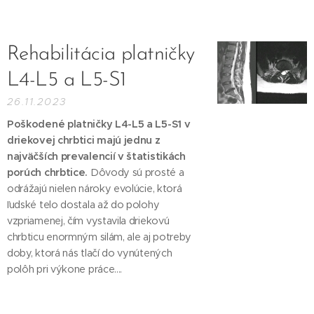
Rehabilitácia platničky
L4-L5 a L5-S1
26.11.2023
Poškodené platničky L4-L5 a L5-S1 v
driekovej chrbtici majú jednu z
najväčších prevalencií v štatistikách
porúch chrbtice.
Dôvody sú prosté a
odrážajú nielen nároky evolúcie, ktorá
ľudské telo dostala až do polohy
vzpriamenej, čím vystavila driekovú
chrbticu enormným silám, ale aj potreby
doby, ktorá nás tlačí do vynútených
polôh pri výkone práce....