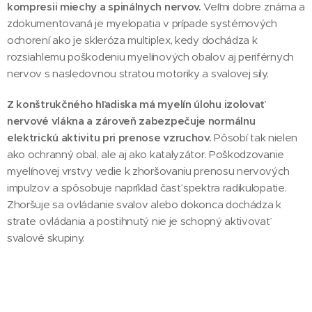
kompresii miechy a spinálnych nervov.
Veľmi dobre známa a
zdokumentovaná je myelopatia v prípade systémových
ochorení ako je skleróza multiplex, kedy dochádza k
rozsiahlemu poškodeniu myelínových obalov aj periférnych
nervov s nasledovnou stratou motoriky a svalovej sily.
Z konštrukčného hľadiska má myelín úlohu izolovať
nervové vlákna a zároveň zabezpečuje normálnu
elektrickú aktivitu pri prenose vzruchov.
Pôsobí tak nielen
ako ochranný obal, ale aj ako katalyzátor. Poškodzovanie
myelínovej vrstvy vedie k zhoršovaniu prenosu nervových
impulzov a spôsobuje napríklad časť spektra radikulopatie.
Zhoršuje sa ovládanie svalov alebo dokonca dochádza k
strate ovládania a postihnutý nie je schopný aktivovať
svalové skupiny.