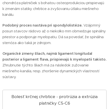
chondróza platničiek s bohatou osteoprodukciou prispievajú
k zmenám statiky chrbtice a zvyšovaniu útlaku miešneho
kanálu.
Podobný proces nastáva pri spondylolistéze.
Vzájomný
posun stavcov rádovo až o niekoľko mm obmedzuje spinálny
priestor a podporuje myelopatiu. Dá sa povedať, že spinálna
stenóza ako taká je zdrojom.
Organické zmeny šliach, najmä ligament longitudal
posterior a ligament flava, prispievajú k myelopatii takisto.
Zhrubnutie týchto šliach má za následok zužovanie
miešneho kanála, resp. zhoršenie dynamických vlastností
sústavy.
Bolesť krčnej chrbtice - protrúzia a extrúzia
platničky C5-C6