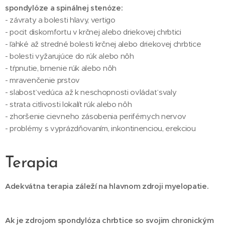
spondylóze a spinálnej stenóze:
- závraty a bolesti hlavy, vertigo
- pocit diskomfortu v krčnej alebo driekovej chrbtici
- ľahké až stredné bolesti krčnej alebo driekovej chrbtice
- bolesti vyžarujúce do rúk alebo nôh
- tŕpnutie, brnenie rúk alebo nôh
- mravenčenie prstov
- slabosť vedúca až k neschopnosti ovládať svaly
- strata citlivosti lokalít rúk alebo nôh
- zhoršenie cievneho zásobenia periférnych nervov
- problémy s vyprázdňovaním, inkontinenciou, erekciou
Terapia
Adekvátna terapia záleží na hlavnom zdroji myelopatie.
Ak je zdrojom spondylóza chrbtice so svojim chronickým