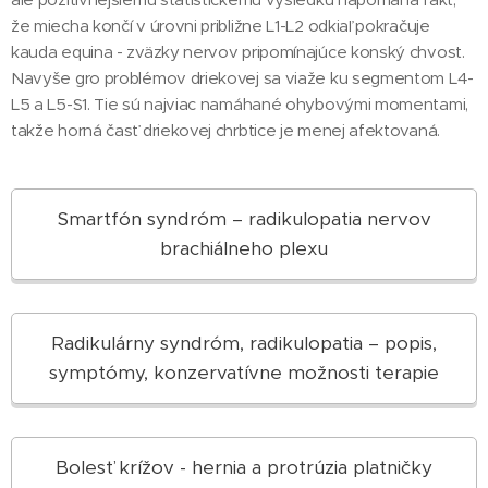
že miecha končí v úrovni približne L1-L2 odkiaľ pokračuje
kauda equina - zväzky nervov pripomínajúce konský chvost.
Navyše gro problémov driekovej sa viaže ku segmentom L4-
L5 a L5-S1. Tie sú najviac namáhané ohybovými momentami,
takže horná časť driekovej chrbtice je menej afektovaná.
Smartfón syndróm – radikulopatia nervov
brachiálneho plexu
Radikulárny syndróm, radikulopatia – popis,
symptómy, konzervatívne možnosti terapie
Bolesť krížov - hernia a protrúzia platničky