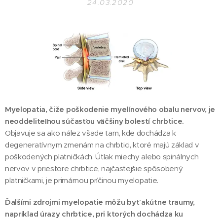
24.03.2020
Myelopatia, čiže poškodenie myelínového obalu nervov, je
neoddeliteľnou súčasťou väčšiny bolestí chrbtice.
Objavuje sa ako nález všade tam, kde dochádza k
degeneratívnym zmenám na chrbtici, ktoré majú základ v
poškodených platničkách. Útlak miechy alebo spinálnych
nervov v priestore chrbtice, najčastejšie spôsobený
platničkami, je primárnou príčinou myelopatie.
Ďalšími zdrojmi myelopatie môžu byť akútne traumy,
napríklad úrazy chrbtice, pri ktorých dochádza ku