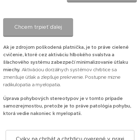
Chcem trpieť ďalej
Ak je zdrojom poškodená platnička, je to práve cielené
cvičenie, ktoré cez aktiváciu hlbokého svalstva a
šľachového systému zabezpečí minimalizovanie útlaku
miechy.
Aktiváciou dorzálnych systémov chrbtice sa
zmenšuje útlak a zlepšuje prekrvenie. Postupne mizne
radikulopatia a myelopatia.
Úprava pohybových stereotypov je v tomto prípade
samozrejmosťou, pretože je to práve patológia pohybu,
ktorá vedie nakoniec k myelopatii.
Cviky na chrbát a chrbticu overené v praxi