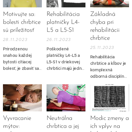
Motivujte sa:
Rehabilitácia
Základná
bolesti chrbtice
platničky L4-
chyba pri
sú príležitosť
L5 a L5-S1
rehabilitácii
chrbtice
28.11.2023
26.11.2023
25.11.2023
Prirodzenou
Poškodené
snahou každej
platničky L4-L5 a
Rehabilitácia
bytosti cítiacej
L5-S1 v driekovej
chrbtice a kĺbov je
bolesť, je zbaviť sa
chrbtici majú jednu
komplexná
jej. Bolesť je
z najväčších
odborná disciplína
obmedzujúca,
prevalencií v
vyžadujúca
frustrujúca, zlá,
štatistikách porúch
adekvátne znalosti
zákerná ... tých
chrbtice.
Dôvody
a prístup.
V
adjektív by sme
sú prosté a
procese
našli požehnane.
odrážajú nielen
regenerácie hrá
Bolesť je pritom
nároky evolúcie,
kľúčovú úlohu
Vyvracanie
Neutrálna
Modic zmeny a
evolučný dar,
ktorá ľudské telo
niekoľko faktorov, a
mýtov:
chrbtica a jej
ich vplyv na
mechanizmus
dostala až do
ak má byť úspešná,