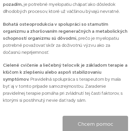
pozadím,
je potrebné myelopatiu chápať ako dôsledok
dlhodobých procesov, ktoré už väčšinou bývajú nevratné.
Bohatá osteoprodukcia v spolupráci so starnutím
organizmu a zhoršovaním regeneračných a metabolických
schopností organizmu sú dôvodmi,
prečo je myelopatiu
potrebné považovať skôr za doživotnú výzvu ako za
dočasnú nepríjemnosť.
Cielené cvičenie a liečebný telocvik je základom terapie a
kľúčom k zlepšeniu alebo aspoň stabilizovaniu
symptómov.
Pravidelná spolupráca s terapeutom by mala
byť aj v tomto prípade samozrejmosťou. Zaradenie
pravidelnej terapie pomáha pri zvládnutí tej časti faktorov, s
ktorými si postihnutý nevie dať rady sám.
Chcem pomoc