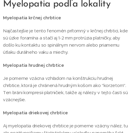
Myelopatia podľa lokality
Myelopatia krčnej chrbtice
Najčastejšie je tento fenomén prítomný v krčnej chrbtici, kde
sú úzke foramína a stačí aj 1-2 mm protrúzia platničky, aby
došlo ku kontaktu so spinálnym nervom alebo priamemu
útlaku durálneho vaku a miechy.
Myelopatia hrudnej chrbtice
Je pomerne vzácna vzhľadom na konštrukciu hrudnej
chrbtice, ktorá je chránená hrudným košom ako "korzetom".
Ten bráni kompresii platničiek, takže aj nálezy v tejto časti sú
vzácnejšie.
Myelopatia driekovej chrbtice
Aj myelopatia driekovej chrbtice je pomerne vzácny nález, tu
ale pozitívnejšiemu štatistickému výsledku napomáha fakt,