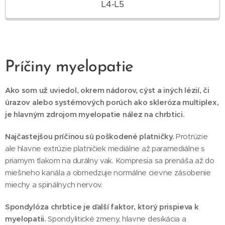
L4-L5
Príčiny myelopatie
Ako som už uviedol, okrem nádorov, cýst a iných lézií, či
úrazov alebo systémových porúch ako skleróza multiplex,
je hlavným zdrojom myelopatie nález na chrbtici.
Najčastejšou príčinou sú poškodené platničky.
Protrúzie
ale hlavne extrúzie platničiek mediálne až paramediálne s
priamym tlakom na durálny vak. Kompresia sa prenáša až do
miešneho kanála a obmedzuje normálne cievne zásobenie
miechy a spinálnych nervov.
Spondylóza chrbtice je ďalší faktor, ktorý prispieva k
myelopatii.
Spondylitické zmeny, hlavne desikácia a