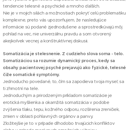
tendencie telesné a psychické a mnoho ďalších.
Nie je v mojich silách a možnostiach pokryť celú problematiku
komplexne, preto vás upozorňujem, že nasledujúce
informácie sú podané zjednodušene a sprostredkúvajú môj
pohľad na vec, nie univerzálnu pravdu a som otvorený
akejkoľvek vecnej a konštruktívnej diskusii.
Somatizácia je stelesnenie. Z cudzieho slova soma - telo.
Somatizáciou sa rozumie dynamický proces, kedy sa
obsahy pacientovej psyché prejavujú ako fyzické, telesné
čiže somatické symptómy.
Jednoducho povedané, to, čím sa zapodieva tvoja myseľ, sa
ti zhmotní na tele.
Jednoduchým a prirodzeným príkladom somatizácie je
erotická myšlienka a okamžitá somatizácia v podobe
zvýšenia tlaku, tepu, kožného odporu, rozšírenia zreničiek,
zmien v oblasti pohlavných orgánov a panvy.
Zložitejšie je to v prípade dlhodobo trvajúcich konfliktov