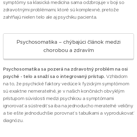
symptómy sa klasická medicína sama odzbrojuje v boji so
zdravotnými problémami, ktoré sú komplexné, pretože
zahŕňajú nielen telo ale aj psychiku pacienta.
Psychosomatika – chýbajúci článok medzi
chorobou a zdravím
Psychosomatika sa pozerá na zdravotný problém na osi
psyché - telo a snaží sa o integrovaný prístup.
Vzhľadom
na to, že psychické faktory vedúce k fyzickým symptómom
sú exaktne nemerateľné, je v našich končinách obvyklým
prístupom súvislosti medzi psychikou a symptómami
ignorovať a sústrediť sa iba na jednoducho merateľné veličiny
a tie ešte jednoduchšie porovnať s tabuľkami a vyprodukovať
diagnózu.