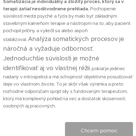
Somatizácia je individuálny a zložitý proces, ktorý sa v
terapii zatiaľ neodôvodnene prehliada.
Pochopenie
súvislostí medzi psyché a fýzis by malo byť základným
stavebným kameňom terapie a nástrojom na to, aby pacient
pochopil príčiny a vyliečil sa alebo aspoň
Analýza somatických procesov je
stabilizoval.
náročná a vyžaduje odbornosť.
Jednoduchšie súvislosti je možné
identifikovať aj vo vlastnej réžii
, pokiaľ je jedinec
nadaný v introspekcii a má schopnosť objektívne posudzovať
deje vo vlastnom živote. To je skôr však výnimka a preto
rozhodne odporúčam spojiť sily s fundovaným terapeutom,
ktorý má komplexný pohľad na vec a dostatok skúseností,
osobných aj pracovných.
Chcem pomoc