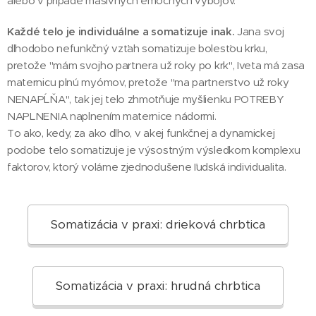
alebo v prípade masívnych emočných výbojov.
Každé telo je individuálne a somatizuje inak.
Jana svoj
dlhodobo nefunkčný vzťah somatizuje bolesťou krku,
pretože "mám svojho partnera už roky po krk", Iveta má zasa
maternicu plnú myómov, pretože "ma partnerstvo už roky
NENAPĹŇA", tak jej telo zhmotňuje myšlienku POTREBY
NAPLNENIA naplnením maternice nádormi.
To ako, kedy, za ako dlho, v akej funkčnej a dynamickej
podobe telo somatizuje je výsostným výsledkom komplexu
faktorov, ktorý voláme zjednodušene ľudská individualita.
Somatizácia v praxi: drieková chrbtica
Somatizácia v praxi: hrudná chrbtica