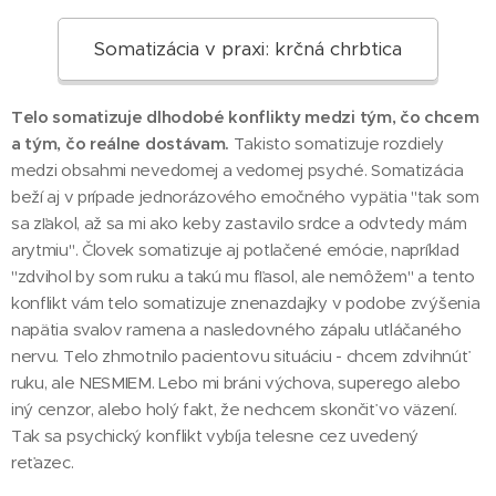
Somatizácia v praxi: krčná chrbtica
Telo somatizuje dlhodobé konflikty medzi tým, čo chcem
a tým, čo reálne dostávam.
Takisto somatizuje rozdiely
medzi obsahmi nevedomej a vedomej psyché. Somatizácia
beží aj v prípade jednorázového emočného vypätia "tak som
sa zľakol, až sa mi ako keby zastavilo srdce a odvtedy mám
arytmiu". Človek somatizuje aj potlačené emócie, napríklad
"zdvihol by som ruku a takú mu fľasol, ale nemôžem" a tento
konflikt vám telo somatizuje znenazdajky v podobe zvýšenia
napätia svalov ramena a nasledovného zápalu utláčaného
nervu. Telo zhmotnilo pacientovu situáciu - chcem zdvihnúť
ruku, ale NESMIEM. Lebo mi bráni výchova, superego alebo
iný cenzor, alebo holý fakt, že nechcem skončiť vo väzení.
Tak sa psychický konflikt vybíja telesne cez uvedený
reťazec.