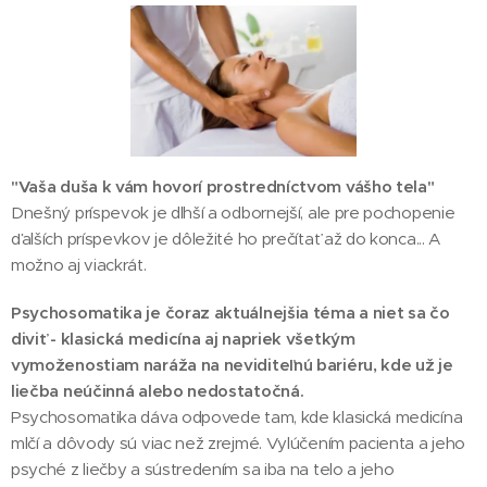
"Vaša duša k vám hovorí prostredníctvom vášho tela"
Dnešný príspevok je dlhší a odbornejší, ale pre pochopenie
ďalších príspevkov je dôležité ho prečítať až do konca... A
možno aj viackrát.
Psychosomatika je čoraz aktuálnejšia téma a niet sa čo
diviť - klasická medicína aj napriek všetkým
vymoženostiam naráža na neviditeľnú bariéru, kde už je
liečba neúčinná alebo nedostatočná.
Psychosomatika dáva odpovede tam, kde klasická medicína
mlčí a dôvody sú viac než zrejmé. Vylúčením pacienta a jeho
psyché z liečby a sústredením sa iba na telo a jeho