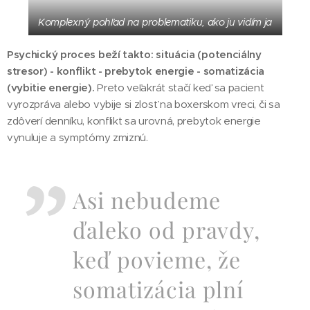
Komplexný pohľad na problematiku, ako ju vidím ja
Psychický proces beží takto: situácia (potenciálny
stresor) - konflikt - prebytok energie - somatizácia
(vybitie energie).
Preto veľakrát stačí keď sa pacient
vyrozpráva alebo vybije si zlosť na boxerskom vreci, či sa
zdôverí denníku, konflikt sa urovná, prebytok energie
vynuluje a symptómy zmiznú.
Asi nebudeme
ďaleko od pravdy,
keď povieme, že
somatizácia plní