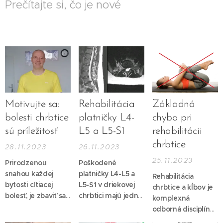
Prečítajte si, čo je nové
Motivujte sa:
Rehabilitácia
Základná
bolesti chrbtice
platničky L4-
chyba pri
sú príležitosť
L5 a L5-S1
rehabilitácii
chrbtice
28.11.2023
26.11.2023
25.11.2023
Prirodzenou
Poškodené
snahou každej
platničky L4-L5 a
Rehabilitácia
bytosti cítiacej
L5-S1 v driekovej
chrbtice a kĺbov je
bolesť, je zbaviť sa
chrbtici majú jednu
komplexná
jej. Bolesť je
z najväčších
odborná disciplína
obmedzujúca,
prevalencií v
vyžadujúca