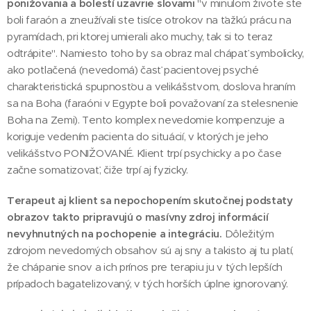
ponižovania a bolestí uzavrie slovami
"v minulom živote ste
boli faraón a zneužívali ste tisíce otrokov na ťažkú prácu na
pyramídach, pri ktorej umierali ako muchy, tak si to teraz
odtrápite". Namiesto toho by sa obraz mal chápať symbolicky,
ako potlačená (nevedomá) časť pacientovej psyché
charakteristická spupnosťou a velikášstvom, doslova hraním
sa na Boha (faraóni v Egypte boli považovaní za stelesnenie
Boha na Zemi). Tento komplex nevedomie kompenzuje a
koriguje vedením pacienta do situácií, v ktorých je jeho
velikášstvo PONIŽOVANÉ. Klient trpí psychicky a po čase
začne somatizovať, čiže trpí aj fyzicky.
Terapeut aj klient sa nepochopením skutočnej podstaty
obrazov takto pripravujú o masívny zdroj informácií
nevyhnutných na pochopenie a integráciu.
Dôležitým
zdrojom nevedomých obsahov sú aj sny a takisto aj tu platí,
že chápanie snov a ich prínos pre terapiu ju v tých lepších
prípadoch bagatelizovaný, v tých horších úplne ignorovaný.