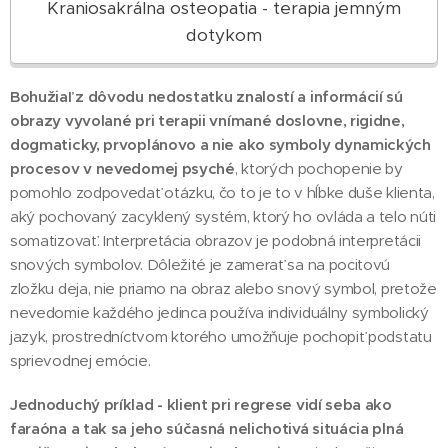
Kraniosakrálna osteopatia - terapia jemným
dotykom
Bohužiaľ z dôvodu nedostatku znalostí a informácií sú
obrazy vyvolané pri terapii vnímané doslovne, rigidne,
dogmaticky, prvoplánovo a nie ako symboly dynamických
procesov v nevedomej psyché
, ktorých pochopenie by
pomohlo zodpovedať otázku, čo to je to v hĺbke duše klienta,
aký pochovaný zacyklený systém, ktorý ho ovláda a telo núti
somatizovať. Interpretácia obrazov je podobná interpretácii
snových symbolov. Dôležité je zamerať sa na pocitovú
zložku deja, nie priamo na obraz alebo snový symbol, pretože
nevedomie každého jedinca používa individuálny symbolický
jazyk, prostredníctvom ktorého umožňuje pochopiť podstatu
sprievodnej emócie.
Jednoduchý príklad - klient pri regrese vidí seba ako
faraóna a tak sa jeho súčasná nelichotivá situácia plná