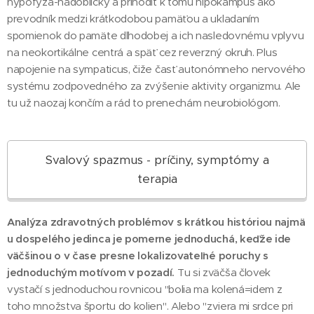
hypofýza-nadobličky a prihodiť k tomu hipokampus ako
prevodník medzi krátkodobou pamäťou a ukladaním
spomienok do pamäte dlhodobej a ich nasledovnému vplyvu
na neokortikálne centrá a späť cez reverzný okruh. Plus
napojenie na sympaticus, čiže časť autonómneho nervového
systému zodpovedného za zvýšenie aktivity organizmu. Ale
tu už naozaj končím a rád to prenechám neurobiológom.
Svalový spazmus - príčiny, symptómy a
terapia
Analýza zdravotných problémov s krátkou históriou najmä
u dospelého jedinca je pomerne jednoduchá, keďže ide
väčšinou o v čase presne lokalizovateľné poruchy s
jednoduchým motívom v pozadí.
Tu si zväčša človek
vystačí s jednoduchou rovnicou "bolia ma kolená=idem z
toho množstva športu do kolien". Alebo "zviera mi srdce pri