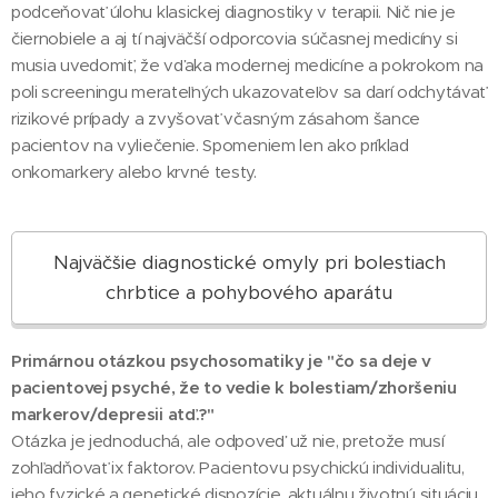
podceňovať úlohu klasickej diagnostiky v terapii. Nič nie je
čiernobiele a aj tí najväčší odporcovia súčasnej medicíny si
musia uvedomiť, že vďaka modernej medicíne a pokrokom na
poli screeningu merateľných ukazovateľov sa darí odchytávať
rizikové prípady a zvyšovať včasným zásahom šance
pacientov na vyliečenie. Spomeniem len ako príklad
onkomarkery alebo krvné testy.
Najväčšie diagnostické omyly pri bolestiach
chrbtice a pohybového aparátu
Primárnou otázkou psychosomatiky je "čo sa deje v
pacientovej psyché, že to vedie k bolestiam/zhoršeniu
markerov/depresii atď.?"
Otázka je jednoduchá, ale odpoveď už nie, pretože musí
zohľadňovať ix faktorov. Pacientovu psychickú individualitu,
jeho fyzické a genetické dispozície, aktuálnu životnú situáciu,