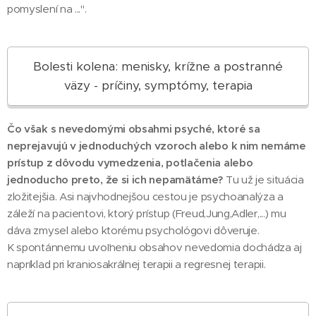
pomyslení na ...".
Bolesti kolena: menisky, krížne a postranné
väzy - príčiny, symptómy, terapia
Čo však s nevedomými obsahmi psyché, ktoré sa
neprejavujú v jednoduchých vzoroch alebo k nim nemáme
prístup z dôvodu vymedzenia, potlačenia alebo
jednoducho preto, že si ich nepamätáme?
Tu už je situácia
zložitejšia. Asi najvhodnejšou cestou je psychoanalýza a
záleží na pacientovi, ktorý prístup (Freud,Jung,Adler,...) mu
dáva zmysel alebo ktorému psychológovi dôveruje.
K spontánnemu uvoľneniu obsahov nevedomia dochádza aj
napríklad pri kraniosakrálnej terapii a regresnej terapii.