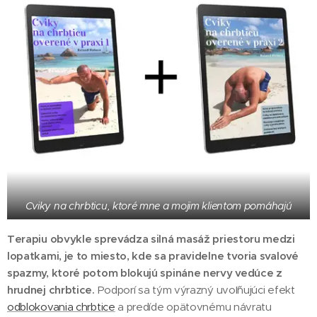
Cviky na chrbticu, ktoré mne a mojim klientom pomáhajú
Terapiu obvykle sprevádza silná masáž priestoru medzi
lopatkami, je to miesto, kde sa pravidelne tvoria svalové
spazmy, ktoré potom blokujú spináne nervy vedúce z
hrudnej chrbtice.
Podporí sa tým výrazný uvoľňujúci efekt
odblokovania chrbtice
a predíde opätovnému návratu