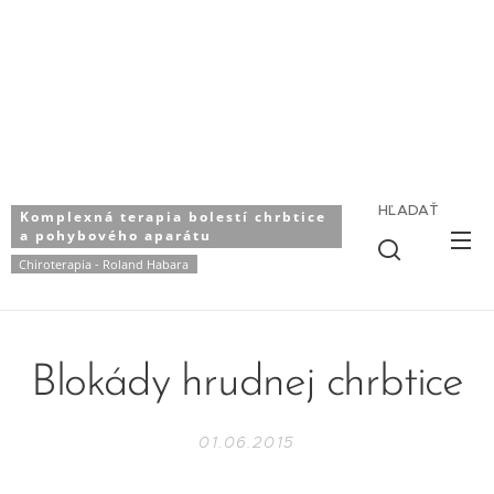
HĽADAŤ
Komplexná terapia bolestí chrbtice
a pohybového aparátu
Chiroterapia - Roland Habara
Blokády hrudnej chrbtice
01.06.2015