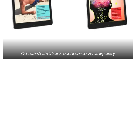
Od bolestí chrbtice k pochopeniu životnej cesty