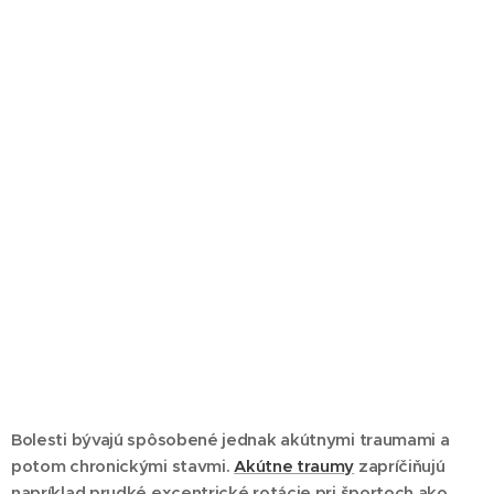
Bolesti bývajú spôsobené jednak akútnymi traumami a
potom chronickými stavmi.
Akútne traumy
zapríčiňujú
napríklad prudké excentrické rotácie pri športoch ako