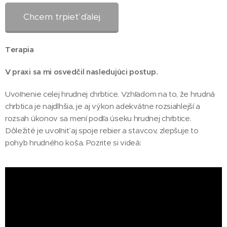
Chcem trpieť ďalej
Terapia
V praxi sa mi osvedčil nasledujúci postup.
Uvoľnenie celej hrudnej chrbtice. Vzhľadom na to, že hrudná
chrbtica je najdlhšia, je aj výkon adekvátne rozsiahlejší a
rozsah úkonov sa mení podľa úseku hrudnej chrbtice.
Dôležité je uvoľniť aj spoje rebier a stavcov, zlepšuje to
pohyb hrudného koša. Pozrite si videá: