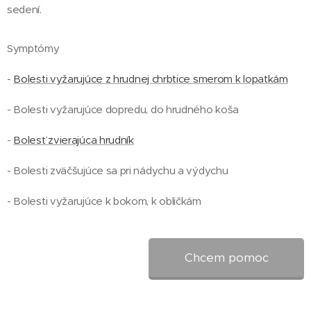
sedení.
Symptómy
-
Bolesti vyžarujúce z hrudnej chrbtice smerom k lopatkám
- Bolesti vyžarujúce dopredu, do hrudného koša
-
Bolesť zvierajúca hrudník
- Bolesti zväčšujúce sa pri nádychu a výdychu
- Bolesti vyžarujúce k bokom, k obličkám
Chcem pomoc