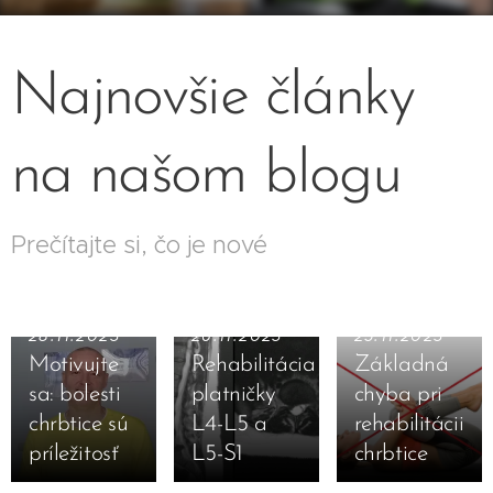
Najnovšie články
na našom blogu
Prečítajte si, čo je nové
28.11.2023
26.11.2023
25.11.2023
Motivujte
Rehabilitácia
Základná
sa: bolesti
platničky
chyba pri
chrbtice sú
L4-L5 a
rehabilitácii
19.11.2023
príležitosť
L5-S1
chrbtice
Neutrálna
18.11.2023