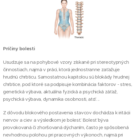
Príčiny bolesti
Usudzuje sa na pohybové vzory získané pri stereotypných
činnostiach, najmä v práci, ktorá jednostranne zaťažuje
hrudnú chrbticu. Samostatnou kapitolou sú blokády hrudnej
chrbtice, pod ktoré sa podpisuje kombinácia faktorov - stres,
genetická výbava, aktuálna fyzická a psychická záťaž,
psychická výbava, dynamika osobnosti, atď. ..
Z dôvodu blokového postavenia stavcov dochádza k iritácii
nervov a ciev a výsledkom je bolesť. Bolesť býva
provokovaná či zhoršovaná dýchaním, často je spôsobená
nevhodnou polohou pri pracovných výkonoch, najmä pri