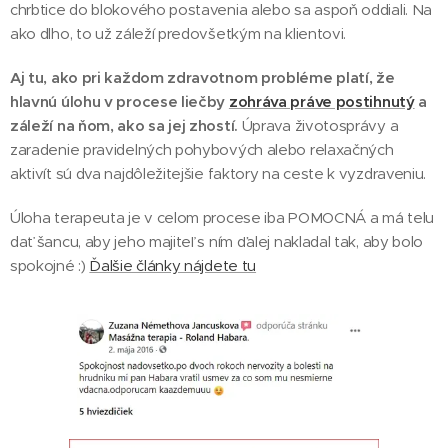
chrbtice do blokového postavenia alebo sa aspoň oddiali. Na
ako dlho, to už záleží predovšetkým na klientovi.
Aj tu, ako pri každom zdravotnom probléme platí, že
hlavnú úlohu v procese liečby
zohráva práve postihnutý
a
záleží na ňom, ako sa jej zhostí.
Úprava životosprávy a
zaradenie pravidelných pohybových alebo relaxačných
aktivít sú dva najdôležitejšie faktory na ceste k vyzdraveniu.
Úloha terapeuta je v celom procese iba POMOCNÁ a má telu
dať šancu, aby jeho majiteľ s ním ďalej nakladal tak, aby bolo
spokojné :)
Ďalšie články nájdete tu