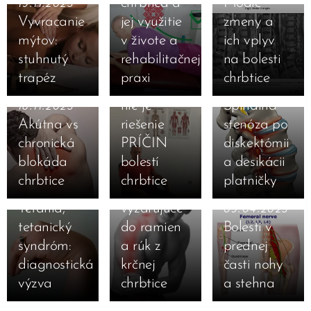
chrbtica a
Modic
19.11.2023
Vyvracanie
jej využitie
zmeny a
mýtov:
v živote a
ich vplyv
stuhnutý
rehabilitačnej
na bolesti
18.11.2023
trapéz
praxi
chrbtice
Chiropraxia
21.05.2023
nie je
Spinálna
18.11.2023
Akútna vs
riešenie
stenóza po
chronická
PRÍČIN
diskektómii
blokáda
bolestí
a desikácii
09.04.2023
chrbtice
chrbtice
platničky
Bolesti
10.04.2023
Tetánia,
vyžarujúce
09.04.2023
tetanický
do ramien
Bolesti v
syndróm:
a rúk z
prednej
diagnostická
krčnej
časti nohy
výzva
chrbtice
a stehna