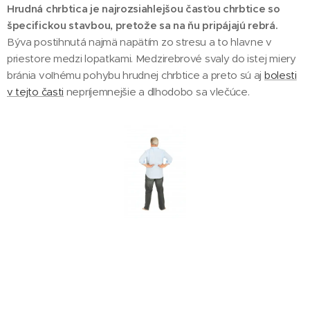
Hrudná chrbtica je najrozsiahlejšou časťou chrbtice so
špecifickou stavbou, pretože sa na ňu pripájajú rebrá.
Býva postihnutá najmä napätím zo stresu a to hlavne v
priestore medzi lopatkami. Medzirebrové svaly do istej miery
bránia voľnému pohybu hrudnej chrbtice a preto sú aj
bolesti
v tejto časti
nepríjemnejšie a dlhodobo sa vlečúce.