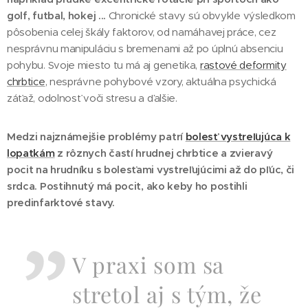
golf, futbal, hokej ...
Chronické stavy sú obvykle výsledkom
pôsobenia celej škály faktorov, od namáhavej práce, cez
nesprávnu manipuláciu s bremenami až po úplnú absenciu
pohybu. Svoje miesto tu má aj genetika,
rastové deformity
chrbtice
, nesprávne pohybové vzory, aktuálna psychická
záťaž, odolnosť voči stresu a ďalšie.
Medzi najznámejšie problémy patrí
bolesť vystreľujúca k
lopatkám
z rôznych častí hrudnej chrbtice a zvieravý
pocit na hrudníku s bolesťami vystreľujúcimi až do pľúc, či
srdca.
Postihnutý má pocit, ako keby ho postihli
predinfarktové stavy.
V praxi som sa
stretol aj s tým, že