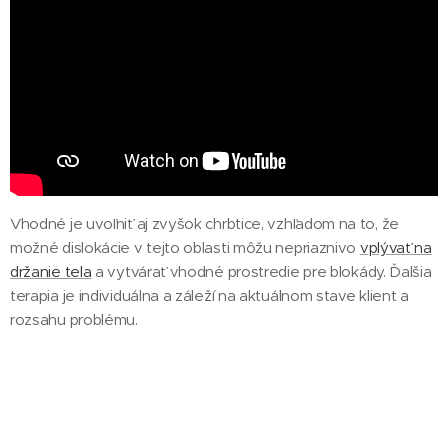
Vhodné je uvoľniť aj zvyšok chrbtice, vzhľadom na to, že
možné dislokácie v tejto oblasti môžu nepriaznivo
vplývať na
držanie tela
a vytvárať vhodné prostredie pre blokády. Ďalšia
terapia je individuálna a záleží na aktuálnom stave klient a
rozsahu problému.