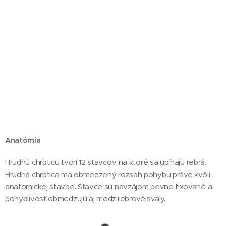
Anatómia
Hrudnú chrbticu tvorí 12 stavcov, na ktoré sa upínajú rebrá.
Hrudná chrbtica ma obmedzený rozsah pohybu práve kvôli
anatomickej stavbe. Stavce sú navzájom pevne fixované a
pohyblivosť obmedzujú aj medzirebrové svaly.