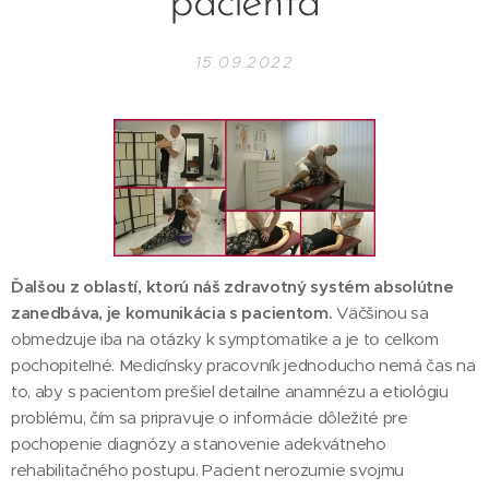
pacienta
15.09.2022
Ďalšou z oblastí, ktorú náš zdravotný systém absolútne
zanedbáva, je komunikácia s pacientom.
Väčšinou sa
obmedzuje iba na otázky k symptomatike a je to celkom
pochopiteľné. Medicínsky pracovník jednoducho nemá čas na
to, aby s pacientom prešiel detailne anamnézu a etiológiu
problému, čím sa pripravuje o informácie dôležité pre
pochopenie diagnózy a stanovenie adekvátneho
rehabilitačného postupu. Pacient nerozumie svojmu