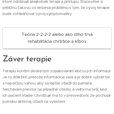
ktoré odolávali akejkoľvek terapii a prístupu. Stanovíme si
približnú časovú os riešenia problému s tým, že vývoj terapie
bude zohľadňovať vývoj symptomatiky.
Teória 2-2-2-2 alebo ako dlho trvá
rehabilitácia chrbtice a kĺbov
Záver terapie
Terapiu končím skráteným zopakovaním kľúčových informácií.
Je to dôležité, pretože informácií je veľa a je dobré vybrať tie
s najväčšou váhou, aby sa lepšie vtlačili do pamäte.
Nechávam priestor na prípadné otázky a veľmi ma teší, keď
ich pacient kladie. Utvrdzuje ma to v presvedčení, že pochopil
potrebu aktívnej účasti na vyliečení.