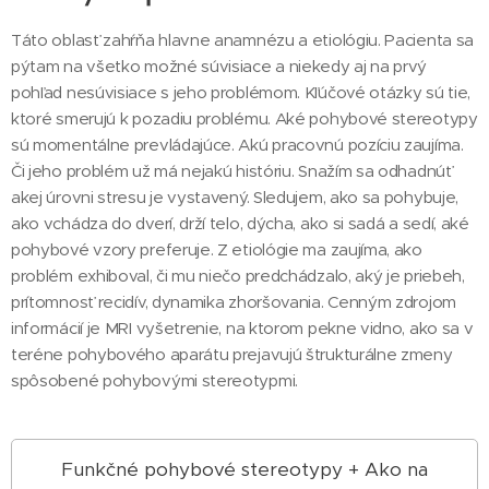
Táto oblasť zahŕňa hlavne anamnézu a etiológiu. Pacienta sa
pýtam na všetko možné súvisiace a niekedy aj na prvý
pohľad nesúvisiace s jeho problémom. Kľúčové otázky sú tie,
ktoré smerujú k pozadiu problému. Aké pohybové stereotypy
sú momentálne prevládajúce. Akú pracovnú pozíciu zaujíma.
Či jeho problém už má nejakú históriu. Snažím sa odhadnúť
akej úrovni stresu je vystavený. Sledujem, ako sa pohybuje,
ako vchádza do dverí, drží telo, dýcha, ako si sadá a sedí, aké
pohybové vzory preferuje. Z etiológie ma zaujíma, ako
problém exhiboval, či mu niečo predchádzalo, aký je priebeh,
prítomnosť recidív, dynamika zhoršovania. Cenným zdrojom
informácií je MRI vyšetrenie, na ktorom pekne vidno, ako sa v
teréne pohybového aparátu prejavujú štrukturálne zmeny
spôsobené pohybovými stereotypmi.
Funkčné pohybové stereotypy + Ako na