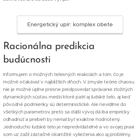
Energetický upír: komplex obete
Racionálna predikcia
budúcnosti
Informujem o možných telesných reakciách a tom, čo je
možné očakávať v najbližších dňoch. V zmysle teórie chaosu
nie je možné úplne presne predpovedať správanie zložitých
dynamických sústav, medzi ktoré patrí aj ľudské telo, aj keď
pôvodné podmienky sú deterministické. Ale nevidíme do
všetkých parametrov, preto sa ďalší vývoj dá iba empiricky
odhadnúť a priebeh by nemal byť exaktne hodnotený.
Jednoducho ľudské telo je nepredvídateľné a vo svojej praxi
som uz zažil zázračné okamžité vyliečenia ako aj problémy,