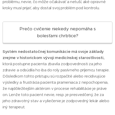
problému, nevie, čo môže očakávať a netuší, aké opravné
kroky musí prijať, aby dostal svoj problém pod kontrolu.
Prečo cvičenie niekedy nepomáha s
bolesťami chrbtice?
Systém nedostatočnej komunikácie má svoje základy
zrejme v historickom vývoji medicínskej starostlivosti,
ktorá postupne pacienta zbavila zodpovednosti za jeho
zdravie a odsúdila ho iba do roly pasívneho príjemcu terapie.
Dôsledkom tohto prístupu sú rozpačité alebo recidivujúce
výsledky a frustrácia pacienta prameniaca z nepochopenia,
že najdôležitejším aktérom v procese rehabilitácie je práve
on. Lenže toto pacient nevie, resp. je presvedčený, že za
jeho zdravotný stav a vyliečenie je zodpovedný lekár alebo
iný terapeut.