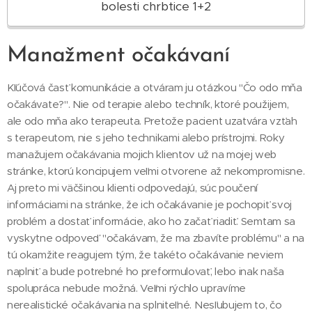
bolesti chrbtice 1+2
Manažment očakávaní
Kľúčová časť komunikácie a otváram ju otázkou "Čo odo mňa
očakávate?". Nie od terapie alebo techník, ktoré použijem,
ale odo mňa ako terapeuta. Pretože pacient uzatvára vzťah
s terapeutom, nie s jeho technikami alebo prístrojmi. Roky
manažujem očakávania mojich klientov už na mojej web
stránke, ktorú koncipujem veľmi otvorene až nekompromisne.
Aj preto mi väčšinou klienti odpovedajú, súc poučení
informáciami na stránke, že ich očakávanie je pochopiť svoj
problém a dostať informácie, ako ho začať riadiť. Semtam sa
vyskytne odpoveď "očakávam, že ma zbavíte problému" a na
tú okamžite reagujem tým, že takéto očakávanie neviem
naplniť a bude potrebné ho preformulovať, lebo inak naša
spolupráca nebude možná. Veľmi rýchlo upravíme
nerealistické očakávania na splniteľné. Nesľubujem to, čo