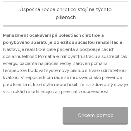
Úspešná liečba chrbtice stojí na týchto
pilieroch
Manažment očakávaní pri bolestiach chrbtice a
pohybového aparátu je dôležitou súčasťou rehabilitácie.
Nastavuje realistické ciele pacienta a podporuje tak ich
dosiahnuteľnosť. Pomáha eliminovať frustráciu a sústrediť tak
energiu pacienta na proces liečby. Zároveň pomáha
terapeutovi budovať systémový prístup s trvalo udržateľnou
kvalitou. V neposlednom rade sa mi osvedčil ako prevencia
pred klientami, ktorí stále nepochopili, že ich zdravotný stav je
v ich rukách a odmietajú zaň prevziať zodpovednosť.
Chcem pomoc