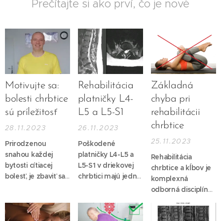
Prečítajte si ako prví, čo je nové
Motivujte sa:
Rehabilitácia
Základná
bolesti chrbtice
platničky L4-
chyba pri
sú príležitosť
L5 a L5-S1
rehabilitácii
chrbtice
28.11.2023
26.11.2023
25.11.2023
Prirodzenou
Poškodené
snahou každej
platničky L4-L5 a
Rehabilitácia
bytosti cítiacej
L5-S1 v driekovej
chrbtice a kĺbov je
bolesť, je zbaviť sa
chrbtici majú jednu
komplexná
jej. Bolesť je
z najväčších
odborná disciplína
obmedzujúca,
prevalencií v
vyžadujúca
frustrujúca, zlá,
štatistikách porúch
adekvátne znalosti
zákerná ... tých
chrbtice.
Dôvody