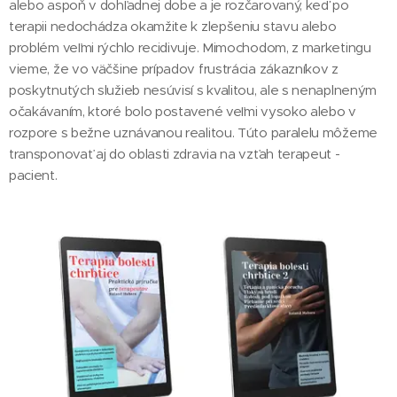
alebo aspoň v dohľadnej dobe a je rozčarovaný, keď po
terapii nedochádza okamžite k zlepšeniu stavu alebo
problém veľmi rýchlo recidivuje. Mimochodom, z marketingu
vieme, že vo väčšine prípadov frustrácia zákazníkov z
poskytnutých služieb nesúvisí s kvalitou, ale s nenaplneným
očakávaním, ktoré bolo postavené veľmi vysoko alebo v
rozpore s bežne uznávanou realitou. Túto paralelu môžeme
transponovať aj do oblasti zdravia na vzťah terapeut -
pacient.