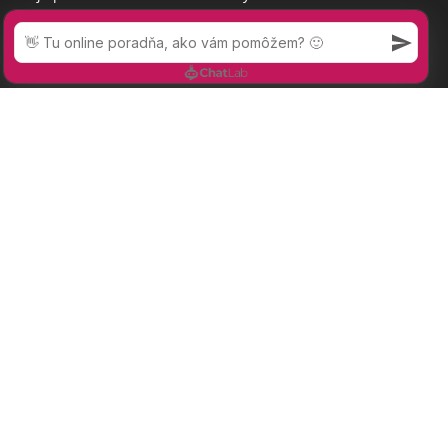
multifaktorálne
problému.
ľudí, napokon doba
príčiny a vedie k
Podobnou témou,
a alarmujúci stav
Prijať nevyhnutné
Prijať všetko
rôznym
práve z hľadiska
populácie a
symptómom.
času, je aj
zdravotnej
Nomenklatúru
problematika
starostlivosti si to
nájdete v článkoch
blokád chrbtice.
vynútili, na strane
pod tlačítkami, ale
Vlastne by sa dalo
druhej sa však
zopakujme si aspoň
povedať, že je to
otvára priestor pre
základné
iný aspekt tej istej...
neodbornosť,...
informácie.