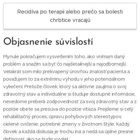
Recidíva po terapii alebo prečo sa bolesti
chrbtice vracajú
Objasnenie súvislostí
Plynule pokračujem vysvetlením toho, ako vnímam daný
problém a snažím sa byť čo najdetailnejší a najodbornejší.
Veľakrát som milo prekvapený úrovňou znalostí pacienta a
považujem to za extrémnu výhodu v jeho potenciálnom
vyliečení. Pretože človek, ktorý sa aktívne zaujíma o svoj
zdravotný stav a individuálne si študuje dostupné informácie,
nevedome preberá zodpovednosť za svoj zdravotný stav a z
pozície obete sa presúva do pozície víťaza. Prejdeme si celý
rehabilitačný proces, úpravu pohybových stereotypov,
cielené cvičenie, potrebné zmeny v životnom štýle. Každý
človek a každá diskusia je trochu iná a nedá sa úplne presne
definovať, ako sa bude vyvíjať.