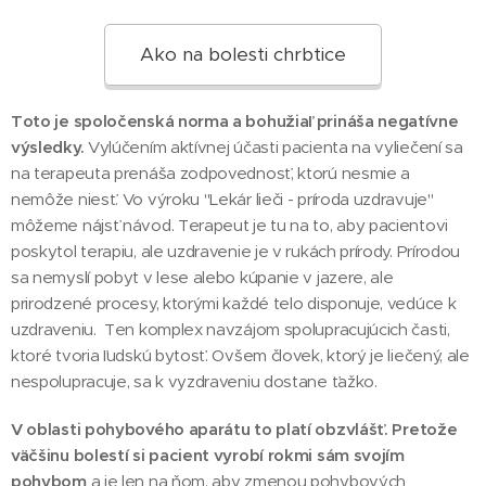
Ako na bolesti chrbtice
Toto je spoločenská norma a bohužiaľ prináša negatívne
výsledky.
Vylúčením aktívnej účasti pacienta na vyliečení sa
na terapeuta prenáša zodpovednosť, ktorú nesmie a
nemôže niesť. Vo výroku "Lekár lieči - príroda uzdravuje"
môžeme nájsť návod. Terapeut je tu na to, aby pacientovi
poskytol terapiu, ale uzdravenie je v rukách prírody. Prírodou
sa nemyslí pobyt v lese alebo kúpanie v jazere, ale
prirodzené procesy, ktorými každé telo disponuje, vedúce k
uzdraveniu. Ten komplex navzájom spolupracujúcich časti,
ktoré tvoria ľudskú bytosť. Ovšem človek, ktorý je liečený, ale
nespolupracuje, sa k vyzdraveniu dostane ťažko.
V oblasti pohybového aparátu to platí obzvlášť.
Pretože
väčšinu bolestí si pacient vyrobí rokmi sám svojím
pohybom
a je len na ňom, aby zmenou pohybových