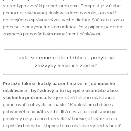
stereotypov zvrátil priebeh problému. Terapeut je v úlohe
pomocnej, výchovnej, doslova in loco parentis, ako rodič
dozerajúci na správny vývoj svojho dieťaťa. Súčasťou tohto
procesu je nevyhnutne komunikácia, čo v prípade pacienta
znamená predovšetkým manažment očakávaní.
Takto si denne ničíte chrbticu - pohybové
zlozvyky a ako ich zmeniť
Pretože takmer každý pacient má veľmi jednoduché
očakávanie - byť zdravý, a to najlepšie okamžite a bez
vlastného pričinenia.
Nie je možné takého očakávanie
garantovať a obvykle ani naplniť. K bolestiam chrbtice a
pohybového aparátu vedie dlhá cesta, pacient si buduje
problémy roky a ani o tom veľakrát nevie, až kým sa telo
neprihlási bolesťou. Napriek tomu očakáva výsledky hneď