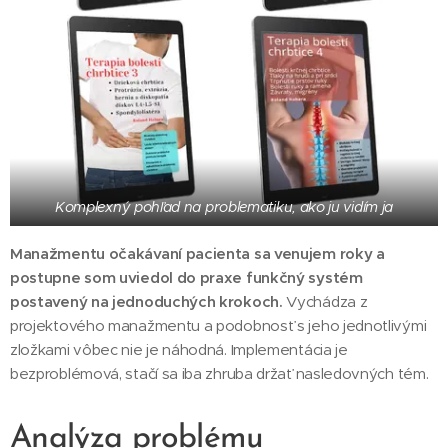
Komplexný pohľad na problematiku, ako ju vidím ja
Manažmentu očakávaní pacienta sa venujem roky a
postupne som uviedol do praxe funkčný systém
postavený na jednoduchých krokoch.
Vychádza z
projektového manažmentu a podobnosť s jeho jednotlivými
zložkami vôbec nie je náhodná. Implementácia je
bezproblémová, stačí sa iba zhruba držať nasledovných tém.
Analýza problému