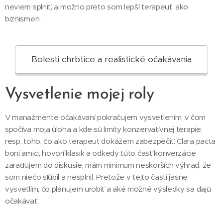
neviem splniť, a možno preto som lepší terapeut, ako
biznismen.
Bolesti chrbtice a realistické očakávania
Vysvetlenie mojej roly
V manažmente očakávaní pokračujem vysvetlením, v čom
spočíva moja úloha a kde sú limity konzervatívnej terapie,
resp. toho, čo ako terapeut dokážem zabezpečiť. Clara pacta
boni amici, hovorí klasik a odkedy túto časť konverzácie
zaraďujem do diskusie, mám minimum neskorších výhrad, že
som niečo sľúbil a nesplnil. Pretože v tejto časti jasne
vysvetlím, čo plánujem urobiť a aké možné výsledky sa dajú
očakávať.