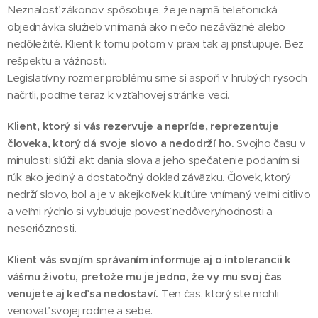
Neznalosť zákonov spôsobuje, že je najmä telefonická
objednávka služieb vnímaná ako niečo nezáväzné alebo
nedôležité. Klient k tomu potom v praxi tak aj pristupuje. Bez
rešpektu a vážnosti.
Legislatívny rozmer problému sme si aspoň v hrubých rysoch
načrtli, poďme teraz k vzťahovej stránke veci.
Klient, ktorý si vás rezervuje a nepríde, reprezentuje
človeka, ktorý dá svoje slovo a nedodrží ho.
Svojho času v
minulosti slúžil akt dania slova a jeho spečatenie podaním si
rúk ako jediný a dostatočný doklad záväzku. Človek, ktorý
nedrží slovo, bol a je v akejkoľvek kultúre vnímaný veľmi citlivo
a veľmi rýchlo si vybuduje povesť nedôveryhodnosti a
neserióznosti.
Klient vás svojím správaním informuje aj o intolerancii k
vášmu životu, pretože mu je jedno, že vy mu svoj čas
venujete aj keď sa nedostaví.
Ten čas, ktorý ste mohli
venovať svojej rodine a sebe.