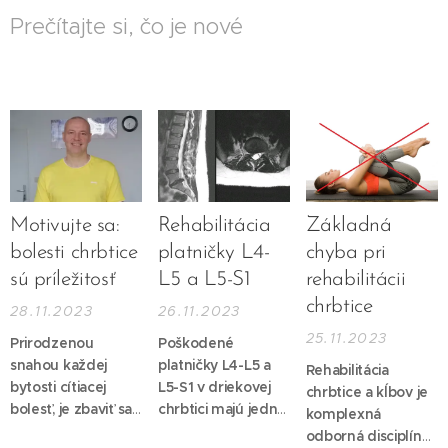
Prečítajte si, čo je nové
Motivujte sa:
Rehabilitácia
Základná
bolesti chrbtice
platničky L4-
chyba pri
sú príležitosť
L5 a L5-S1
rehabilitácii
chrbtice
28.11.2023
26.11.2023
25.11.2023
Prirodzenou
Poškodené
snahou každej
platničky L4-L5 a
Rehabilitácia
bytosti cítiacej
L5-S1 v driekovej
chrbtice a kĺbov je
bolesť, je zbaviť sa
chrbtici majú jednu
komplexná
jej. Bolesť je
z najväčších
odborná disciplína