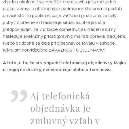
zhodou okolností sa nemôžete dostaviť a je úplne jedno
prečo, v zmysle obchodných podmienok ste povinní portálu
uhradiť storno poplatok, čo je väčšinou plná suma za celý
pobyt. Z právneho hľadiska je situácia úplne jasná a
predpokladám, že v prípade odmietnutia uhradenia sumy
nasleduje exekučný príkaz (právnici ma radi opravia, ďakujem).
Niečo podobné sa deje pri objednávke tovaru v eshope.
Kliknutím potvrdzujete ZÁVÄZNOSŤ OBJEDNÁVKY.
A toto je to, čo si v prípade telefonickej objednávky Majka
u svojej nechtárky, neuvedomuje alebo o tom nevie.
Aj telefonická
objednávka je
zmluvný vzťah v