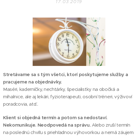
17.03.2019
Stretávame sa s tým všetci, ktorí poskytujeme služby a
pracujeme na objednávky.
Maséri, kaderníčky, nechtárky, špecialistky na obočká a
mihalnice, ale aj lekári, fyzioterapeuti, osobní tréneri, výživoví
poradcovia, atď..
Klient si objedná termín a potom sa nedostaví.
Nekomunikuje. Neodpovedá na správu.
Alebo zruší termín
na poslednú chvíľu s priehľadnou výhovorkou a nemá záujem