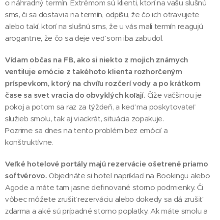
o náhradný termín. Extrémom sú klienti, ktorí na vašu slušnú
sms, či sa dostavia na termín, odpíšu, že čo ich otravujete
alebo takí, ktorí na slušnú sms, že u vás mali termín reagujú
arogantne, že čo sa deje veď som iba zabudol.
Vídam občas na FB, ako si niekto z mojich známych
ventiluje emócie z takéhoto klienta rozhorčeným
príspevkom, ktorý na chvíľu rozčerí vody a po krátkom
čase sa svet vracia do obvyklých koľají.
Čiže väčšinou je
pokoj a potom sa raz za týždeň, a keď ma poskytovateľ
služieb smolu, tak aj viackrát, situácia zopakuje.
Pozrime sa dnes na tento problém bez emócií a
konštruktívne.
Veľké hotelové portály majú rezervácie ošetrené priamo
softvérovo.
Objednáte si hotel napríklad na Bookingu alebo
Agode a máte tam jasne definované storno podmienky. Či
vôbec môžete zrušiť rezerváciu alebo dokedy sa dá zrušiť
zdarma a aké sú prípadné storno poplatky. Ak máte smolu a