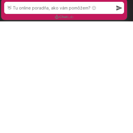
medzistavcových
nedostatočne,
platničiek, svalové
Prijať nevyhnutné
Prijať všetko
povrchne, na
nerovnováhy alebo
základe jedného
iné neurologické
dvoch testov alebo
ochorenia.
dokonca pohľadom
od stola iba na
základe popisu
symptómov
pacienta. Potom to
v praxi vyzerá tak,
že...