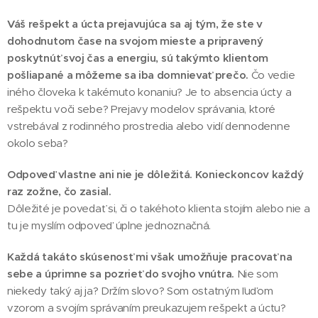
Váš rešpekt a úcta prejavujúca sa aj tým, že ste v
dohodnutom čase na svojom mieste a pripravený
poskytnúť svoj čas a energiu, sú takýmto klientom
pošliapané a môžeme sa iba domnievať prečo.
Čo vedie
iného človeka k takémuto konaniu? Je to absencia úcty a
rešpektu voči sebe? Prejavy modelov správania, ktoré
vstrebával z rodinného prostredia alebo vidí dennodenne
okolo seba?
Odpoveď vlastne ani nie je dôležitá. Konieckoncov každý
raz zožne, čo zasial.
Dôležité je povedať si, či o takéhoto klienta stojím alebo nie a
tu je myslím odpoveď úplne jednoznačná.
Každá takáto skúsenosť mi však umožňuje pracovať na
sebe a úprimne sa pozrieť do svojho vnútra.
Nie som
niekedy taký aj ja? Držím slovo? Som ostatným ľuďom
vzorom a svojím správaním preukazujem rešpekt a úctu?