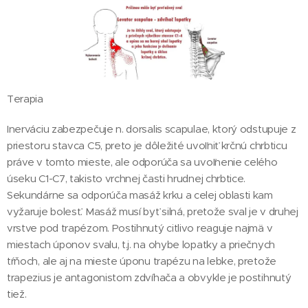
Terapia
Inerváciu zabezpečuje n. dorsalis scapulae, ktorý odstupuje z
priestoru stavca C5, preto je dôležité uvoľniť krčnú chrbticu
práve v tomto mieste, ale odporúča sa uvoľnenie celého
úseku C1-C7, takisto vrchnej časti hrudnej chrbtice.
Sekundárne sa odporúča masáž krku a celej oblasti kam
vyžaruje bolesť. Masáž musí byť silná, pretože sval je v druhej
vrstve pod trapézom. Postihnutý citlivo reaguje najmä v
miestach úponov svalu, t.j. na ohybe lopatky a priečnych
tŕňoch, ale aj na mieste úponu trapézu na lebke, pretože
trapezius je antagonistom zdvíhača a obvykle je postihnutý
tiež.