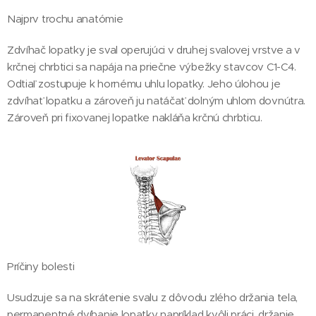
Najprv trochu anatómie
Zdvíhač lopatky je sval operujúci v druhej svalovej vrstve a v
krčnej chrbtici sa napája na priečne výbežky stavcov C1-C4.
Odtiaľ zostupuje k hornému uhlu lopatky. Jeho úlohou je
zdvíhať lopatku a zároveň ju natáčať dolným uhlom dovnútra.
Zároveň pri fixovanej lopatke nakláňa krčnú chrbticu.
Príčiny bolesti
Usudzuje sa na skrátenie svalu z dôvodu zlého držania tela,
permanentné dvíhanie lopatky napríklad kvôli práci, držanie