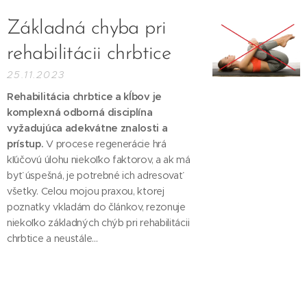
Základná chyba pri
rehabilitácii chrbtice
25.11.2023
Rehabilitácia chrbtice a kĺbov je
komplexná odborná disciplína
vyžadujúca adekvátne znalosti a
prístup.
V procese regenerácie hrá
kľúčovú úlohu niekoľko faktorov, a ak má
byť úspešná, je potrebné ich adresovať
všetky. Celou mojou praxou, ktorej
poznatky vkladám do článkov, rezonuje
niekoľko základných chýb pri rehabilitácii
chrbtice a neustále...