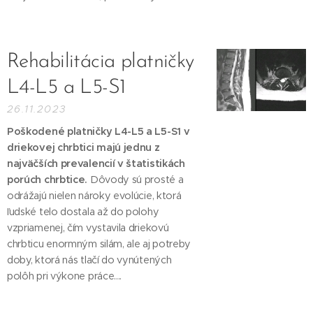
Rehabilitácia platničky
L4-L5 a L5-S1
26.11.2023
Poškodené platničky L4-L5 a L5-S1 v
driekovej chrbtici majú jednu z
najväčších prevalencií v štatistikách
porúch chrbtice.
Dôvody sú prosté a
odrážajú nielen nároky evolúcie, ktorá
ľudské telo dostala až do polohy
vzpriamenej, čím vystavila driekovú
chrbticu enormným silám, ale aj potreby
doby, ktorá nás tlačí do vynútených
polôh pri výkone práce....