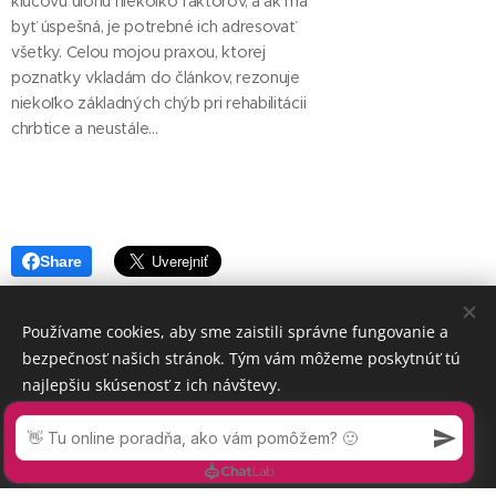
kľúčovú úlohu niekoľko faktorov, a ak má
byť úspešná, je potrebné ich adresovať
všetky. Celou mojou praxou, ktorej
poznatky vkladám do článkov, rezonuje
niekoľko základných chýb pri rehabilitácii
chrbtice a neustále...
Share
Používame cookies, aby sme zaistili správne fungovanie a
bezpečnosť našich stránok. Tým vám môžeme poskytnúť tú
najlepšiu skúsenosť z ich návštevy.
Prijať nevyhnutné
Prijať všetko