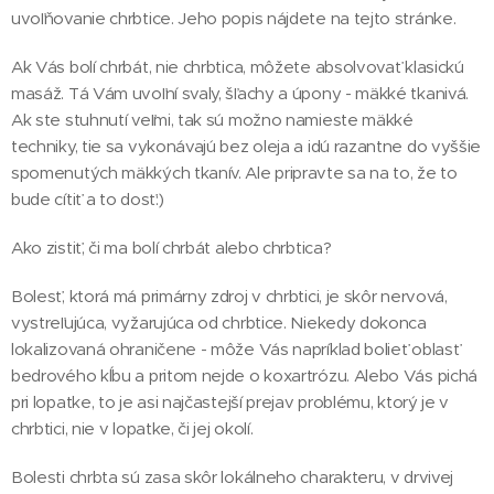
uvoľňovanie chrbtice. Jeho popis nájdete na tejto stránke.
Ak Vás bolí chrbát, nie chrbtica, môžete absolvovať klasickú
masáž. Tá Vám uvoľní svaly, šľachy a úpony - mäkké tkanivá.
Ak ste stuhnutí veľmi, tak sú možno namieste mäkké
techniky, tie sa vykonávajú bez oleja a idú razantne do vyššie
spomenutých mäkkých tkanív. Ale pripravte sa na to, že to
bude cítiť a to dosť:)
Ako zistiť, či ma bolí chrbát alebo chrbtica?
Bolesť, ktorá má primárny zdroj v chrbtici, je skôr nervová,
vystreľujúca, vyžarujúca od chrbtice. Niekedy dokonca
lokalizovaná ohraničene - môže Vás napríklad bolieť oblasť
bedrového kĺbu a pritom nejde o koxartrózu. Alebo Vás pichá
pri lopatke, to je asi najčastejší prejav problému, ktorý je v
chrbtici, nie v lopatke, či jej okolí.
Bolesti chrbta sú zasa skôr lokálneho charakteru, v drvivej