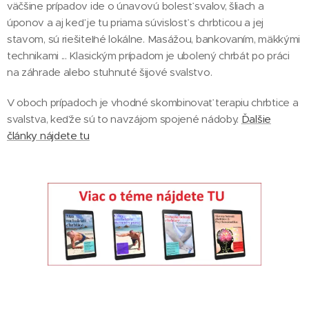
väčšine prípadov ide o únavovú bolesť svalov, šliach a
úponov a aj keď je tu priama súvislosť s chrbticou a jej
stavom, sú riešiteľné lokálne. Masážou, bankovaním, mäkkými
technikami ... Klasickým prípadom je ubolený chrbát po práci
na záhrade alebo stuhnuté šijové svalstvo.
V oboch prípadoch je vhodné skombinovať terapiu chrbtice a
svalstva, keďže sú to navzájom spojené nádoby.
Ďalšie
články nájdete tu