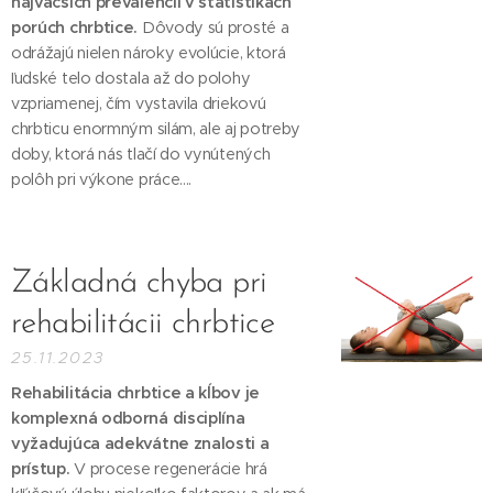
najväčších prevalencií v štatistikách
porúch chrbtice.
Dôvody sú prosté a
odrážajú nielen nároky evolúcie, ktorá
ľudské telo dostala až do polohy
vzpriamenej, čím vystavila driekovú
chrbticu enormným silám, ale aj potreby
doby, ktorá nás tlačí do vynútených
polôh pri výkone práce....
Základná chyba pri
rehabilitácii chrbtice
25.11.2023
Rehabilitácia chrbtice a kĺbov je
komplexná odborná disciplína
vyžadujúca adekvátne znalosti a
prístup.
V procese regenerácie hrá