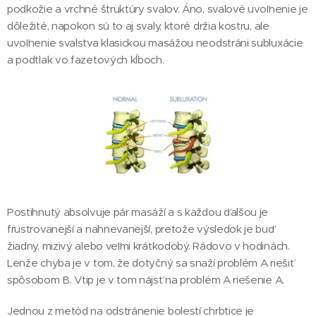
podkožie a vrchné štruktúry svalov. Áno, svalové uvoľnenie je
dôležité, napokon sú to aj svaly, ktoré držia kostru, ale
uvoľnenie svalstva klasickou masážou neodstráni subluxácie
a podtlak vo fazetových kĺboch.
Postihnutý absolvuje pár masáží a s každou ďalšou je
frustrovanejší a nahnevanejší, pretože výsledok je buď
žiadny, mizivý alebo veľmi krátkodobý. Rádovo v hodinách.
Lenže chyba je v tom, že dotyčný sa snaží problém A riešiť
spôsobom B. Vtip je v tom nájsť na problém A riešenie A.
Jednou z metód na odstránenie bolestí chrbtice je