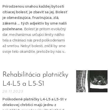
Prirodzenou snahou každej bytosti
cítiacej bolesť, je zbaviť sa jej. Bolesť
je obmedzujúca, frustrujúca, zlá,
zákerná ... tých adjektív by sme našli
požehnane.
Bolesť je pritom evolučný
dar, mechanizmus určujúci limity nášho
tela a chrániaci nás pred poškodeniami
až smrťou. Nebyť bolesti, zničili by sme
svoje telo okamžite, pretože by nás v...
Rehabilitácia platničky
L4-L5 a L5-S1
26.11.2023
Poškodené platničky L4-L5 a L5-S1 v
driekovej chrbtici majú jednu z