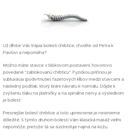
Už dlhšie Vás trápia bolesti chrbtice, chodíte od Petra k
Pavlovi a nepomáha?
Možno máte stavce v blokovom postavení, hovorovo
povedané "zablokovanú chrbticu". Fyzickou príčinou je
subluxácia (podvrtnutie) fazetových kĺbov medzi stavcami a
následný podtlak, ktorý bráni návratu k normálu. Dôjde k
zvýšeniu tlaku na platničky a na spinálne nervy a výsledkom
je bolesť.
Presnejšie bolesť chrbtice a toto upresnenie je nesmierne
dôležité. S týmto druhom bolesti Vám klasická masáž veľmi
nepomôže, pretože tá sa sústreďuje najmä na kožu,