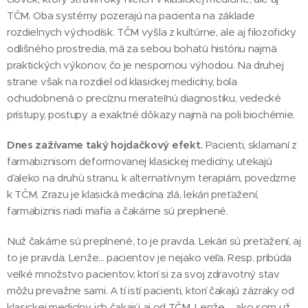
TČM. Oba systémy pozerajú na pacienta na základe
rozdielnych východísk. TČM vyšla z kultúrne, ale aj filozoficky
odlišného prostredia, má za sebou bohatú históriu najmä
praktických výkonov, čo je nespornou výhodou. Na druhej
strane však na rozdiel od klasickej medicíny, bola
ochudobnená o precíznu merateľnú diagnostiku, vedecké
prístupy, postupy a exaktné dôkazy najmä na poli biochémie.
Dnes zažívame taký hojdačkový efekt.
Pacienti, sklamaní z
farmabiznisom deformovanej klasickej medicíny, utekajú
ďaleko na druhú stranu, k alternatívnym terapiám, povedzme
k TČM. Zrazu je klasická medicína zlá, lekári preťažení,
farmabiznis riadi mafia a čakárne sú preplnené.
Nuž čakárne sú preplnené, to je pravda. Lekári sú preťažení, aj
to je pravda. Lenže... pacientov je nejako veľa. Resp. pribúda
veľké množstvo pacientov, ktorí si za svoj zdravotný stav
môžu prevažne sami. A tí istí pacienti, ktorí čakajú zázraky od
klasickej medicíny, ich čakajú aj od TČM. Lenže ... ako som už