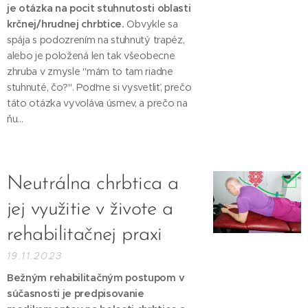
je otázka na pocit stuhnutosti oblasti
krčnej/hrudnej chrbtice.
Obvykle sa
spája s podozrením na stuhnutý trapéz,
alebo je položená len tak všeobecne
zhruba v zmysle "mám to tam riadne
stuhnuté, čo?". Poďme si vysvetliť, prečo
táto otázka vyvoláva úsmev, a prečo na
ňu...
Neutrálna chrbtica a
jej využitie v živote a
rehabilitačnej praxi
19.11.2023
Bežným rehabilitačným postupom v
súčasnosti je predpisovanie