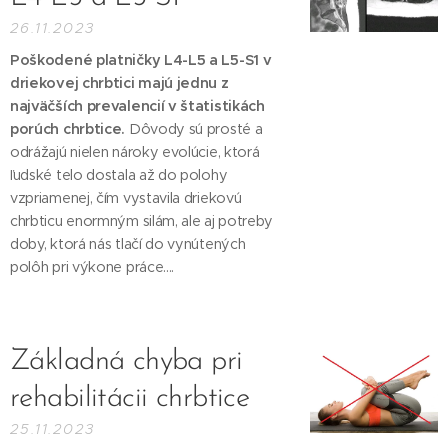
26.11.2023
Poškodené platničky L4-L5 a L5-S1 v
driekovej chrbtici majú jednu z
najväčších prevalencií v štatistikách
porúch chrbtice.
Dôvody sú prosté a
odrážajú nielen nároky evolúcie, ktorá
ľudské telo dostala až do polohy
vzpriamenej, čím vystavila driekovú
chrbticu enormným silám, ale aj potreby
doby, ktorá nás tlačí do vynútených
polôh pri výkone práce....
Základná chyba pri
rehabilitácii chrbtice
25.11.2023