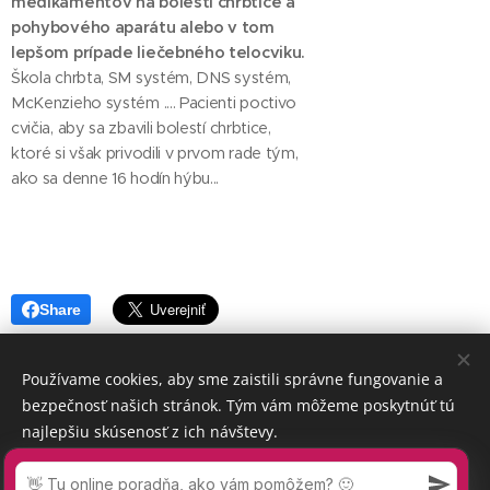
medikamentov na bolesti chrbtice a
pohybového aparátu alebo v tom
lepšom prípade liečebného telocviku.
Škola chrbta, SM systém, DNS systém,
McKenzieho systém .... Pacienti poctivo
cvičia, aby sa zbavili bolestí chrbtice,
ktoré si však privodili v prvom rade tým,
ako sa denne 16 hodín hýbu...
Share
Používame cookies, aby sme zaistili správne fungovanie a
bezpečnosť našich stránok. Tým vám môžeme poskytnúť tú
najlepšiu skúsenosť z ich návštevy.
Prijať nevyhnutné
Prijať všetko