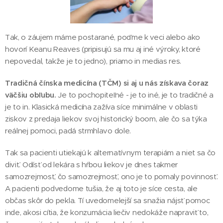
Tak, o záujem máme postarané, poďme k veci alebo ako
hovorí Keanu Reaves (pripisujú sa mu aj iné výroky, ktoré
nepovedal, takže je to jedno), priamo in medias res.
Tradičná čínska medicína (TČM) si aj u nás získava čoraz
väčšiu obľubu.
Je to pochopiteľné - je to iné, je to tradičné a
je to in. Klasická medicína zažíva síce minimálne v oblasti
ziskov z predaja liekov svoj historický boom, ale čo sa týka
reálnej pomoci, padá strmhlavo dole.
Tak sa pacienti utiekajú k alternatívnym terapiám a niet sa čo
diviť. Odísť od lekára s hŕbou liekov je dnes takmer
samozrejmosť, čo samozrejmosť, ono je to pomaly povinnosť.
A pacienti podvedome tušia, že aj toto je síce cesta, ale
občas skôr do pekla. Tí uvedomelejší sa snažia nájsť pomoc
inde, akosi cítia, že konzumácia liečiv nedokáže napraviť to,