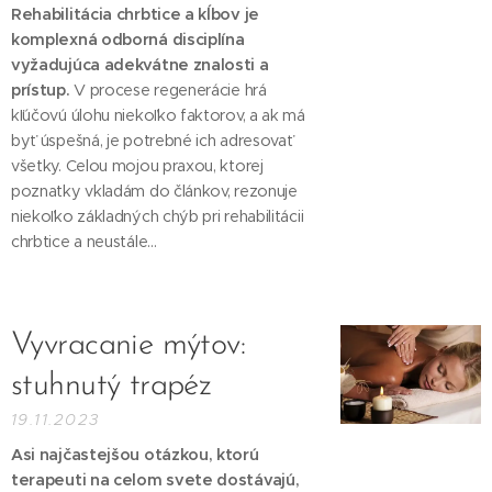
Rehabilitácia chrbtice a kĺbov je
komplexná odborná disciplína
vyžadujúca adekvátne znalosti a
prístup.
V procese regenerácie hrá
kľúčovú úlohu niekoľko faktorov, a ak má
byť úspešná, je potrebné ich adresovať
všetky. Celou mojou praxou, ktorej
poznatky vkladám do článkov, rezonuje
niekoľko základných chýb pri rehabilitácii
chrbtice a neustále...
Vyvracanie mýtov:
stuhnutý trapéz
19.11.2023
Asi najčastejšou otázkou, ktorú
terapeuti na celom svete dostávajú,