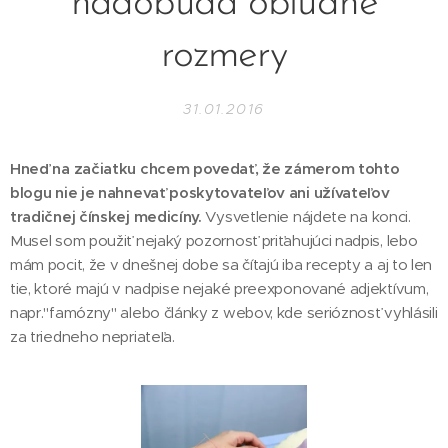
nadobúda obludné
rozmery
31.01.2016
Hneď na začiatku chcem povedať, že zámerom tohto
blogu nie je nahnevať poskytovateľov ani užívateľov
tradičnej čínskej medicíny.
Vysvetlenie nájdete na konci.
Musel som použiť nejaký pozornosť priťahujúci nadpis, lebo
mám pocit, že v dnešnej dobe sa čítajú iba recepty a aj to len
tie, ktoré majú v nadpise nejaké preexponované adjektívum,
napr."famózny" alebo články z webov, kde serióznosť vyhlásili
za triedneho nepriateľa.