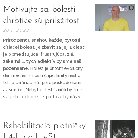
Motivujte sa: bolesti
chrbtice sú príležitosť
28.11.2023
Prirodzenou snahou každej bytosti
cítiacej bolesť, je zbaviť sa jej. Bolesť
je obmedzujúca, frustrujúca, zlá,
zákerná ... tých adjektív by sme našli
požehnane.
Bolesť je pritom evolučný
dar, mechanizmus určujúci limity nášho
tela a chrániaci nás pred poškodeniami
až smrťou. Nebyť bolesti, zničili by sme
svoje telo okamžite, pretože by nás v...
Rehabilitácia platničky
L4-L5 a L5-S1