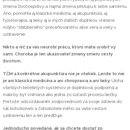
zmena životosprávy a najmä zmena prístupu k sebe samému.
Áno, pomohla aj klasická medicína, aj akupunktúra, aj
fyzioterapia, aj lieky, aj ix iných ďalších doplnkov, vrátane
môjho "obľúbeného" preceňovaného aloe vera a viery v
uzdravenie.
Nikto a nič za vás neurobí prácu, ktorú máte urobiť vy
sami. Choroba je len ukazovateľ zmeny smeru cesty
životom.
TČM a konkrétne akupunktúra nie je všeliek. Lenže to nie
je ani klasická medicína a ani chiropraxia a ani lieky.
Úloha
všetkých liečebných systémov je doplnková, podporná a
mala by byť vnímaná ako jedna zo súčastí procesu liečby.
Pretože odovzdávaním zodpovednosti za svoje zdravie do
rúk kohokoľvek a čohokoľvek iného sa vaše cesta k
uzdraveniu len a len predlžuje.
Jednoducho povedané, ak sa chcete dostať zo