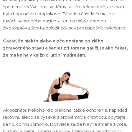
spomenul vyššie, oba systémy sú síce relevantné, ale majú
byť chápané ako doplnkové. Zásadná časť liečenia je v
rukách samotného pacienta, len on môže zmenou
životosprávy, života, položiť základy pre úspešné vyliečenie.
Čakať, že niekto alebo niečo dostane zo zlého
zdravotného stavu a sedieť pri tom na gauči, je ako čakať,
že ma kniha v knižnici urobí múdrejším.
Ak poznáte niekoho, kto prekonal ťažké ochorenie, napríklad
rakovinu alebo sa vysekal z problémov s chrbticou, opýtajte
sa ho, čo mu pomohlo. Dozviete sa, že hlavne zmena života,
prístupu k nemu, zmena návykov, fyzických aj psychických,