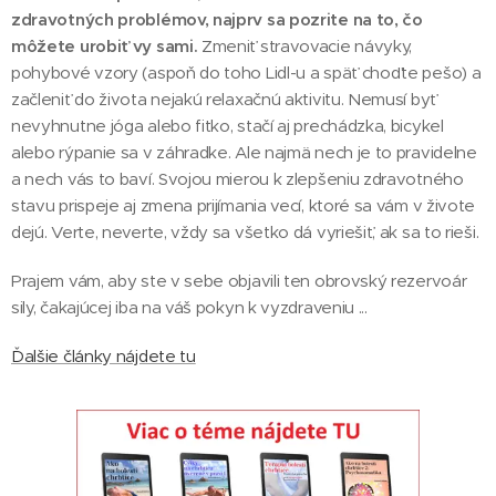
zdravotných problémov, najprv sa pozrite na to, čo
môžete urobiť vy sami.
Zmeniť stravovacie návyky,
pohybové vzory (aspoň do toho Lidl-u a späť choďte pešo) a
začleniť do života nejakú relaxačnú aktivitu. Nemusí byť
nevyhnutne jóga alebo fitko, stačí aj prechádzka, bicykel
alebo rýpanie sa v záhradke. Ale najmä nech je to pravidelne
a nech vás to baví. Svojou mierou k zlepšeniu zdravotného
stavu prispeje aj zmena prijímania vecí, ktoré sa vám v živote
dejú. Verte, neverte, vždy sa všetko dá vyriešiť, ak sa to rieši.
Prajem vám, aby ste v sebe objavili ten obrovský rezervoár
sily, čakajúcej iba na váš pokyn k vyzdraveniu ...
Ďalšie články nájdete tu