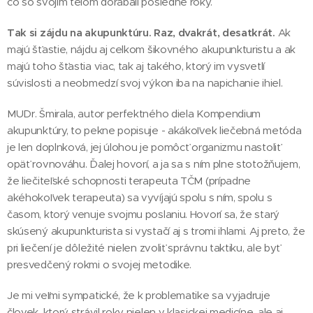
čo so svojím telom dorábali posledné roky.
Tak si zájdu na akupunktúru. Raz, dvakrát, desaťkrát.
Ak
majú šťastie, nájdu aj celkom šikovného akupunkturistu a ak
majú toho šťastia viac, tak aj takého, ktorý im vysvetlí
súvislosti a neobmedzí svoj výkon iba na napichanie ihiel.
MUDr. Šmirala, autor perfektného diela Kompendium
akupunktúry, to pekne popisuje - akákoľvek liečebná metóda
je len doplnková, jej úlohou je pomôcť organizmu nastoliť
opäť rovnováhu. Ďalej hovorí, a ja sa s ním plne stotožňujem,
že liečiteľské schopnosti terapeuta TČM (prípadne
akéhokoľvek terapeuta) sa vyvíjajú spolu s ním, spolu s
časom, ktorý venuje svojmu poslaniu. Hovorí sa, že starý
skúsený akupunkturista si vystačí aj s tromi ihlami. Aj preto, že
pri liečení je dôležité nielen zvoliť správnu taktiku, ale byť
presvedčený rokmi o svojej metodike.
Je mi veľmi sympatické, že k problematike sa vyjadruje
človek, ktorý strávil roky nielen v klasickej medicíne, ale aj